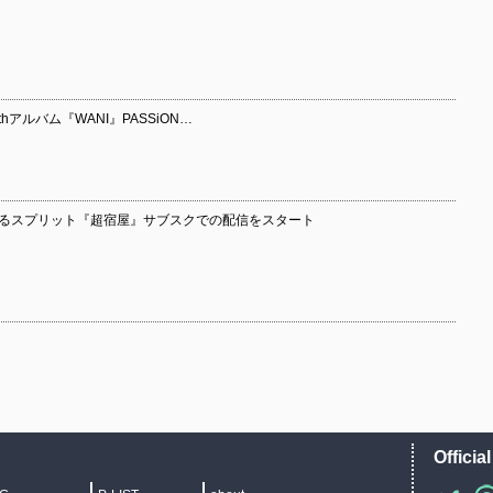
hアルバム『WANI』PASSiON…
によるスプリット『超宿屋』サブスクでの配信をスタート
Officia