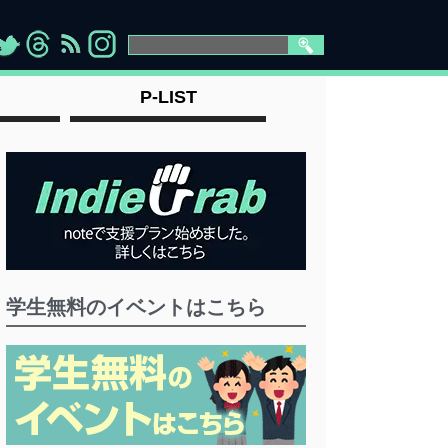
>
">
">
" >
P-LIST
学生無料のイベントはこちら