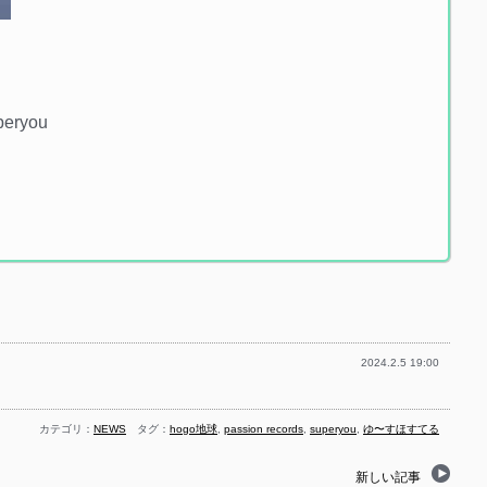
eryou
2024.2.5 19:00
カテゴリ：
NEWS
タグ：
hogo地球
,
passion records
,
superyou
,
ゆ〜すほすてる
新しい記事