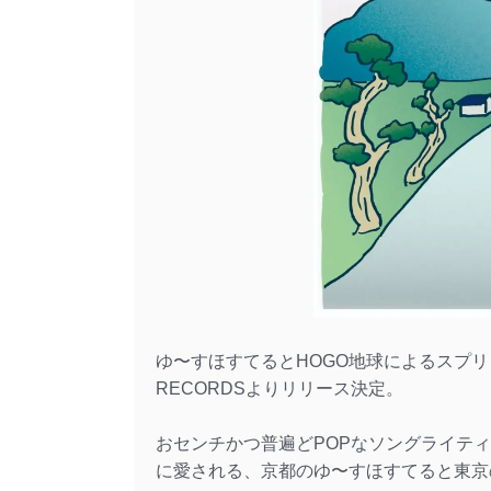
ゆ〜すほすてるとHOGO地球によるスプリット
RECORDSよりリリース決定。
おセンチかつ普遍どPOPなソングライティ
に愛される、京都のゆ〜すほすてると東京