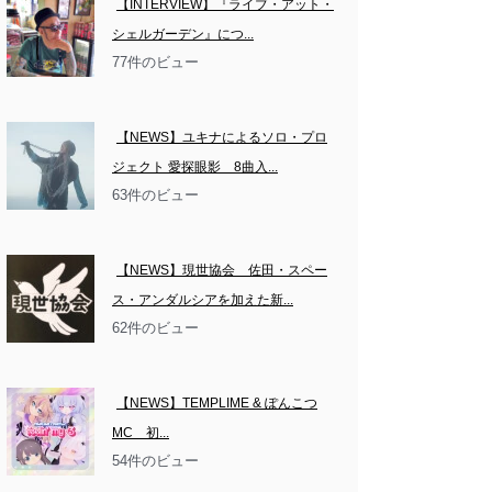
【INTERVIEW】『ライブ・アット・
シェルガーデン』につ...
77件のビュー
【NEWS】ユキナによるソロ・プロ
ジェクト 愛探眼影　8曲入...
63件のビュー
【NEWS】現世協会　佐田・スペー
ス・アンダルシアを加えた新...
62件のビュー
【NEWS】TEMPLIME & ぽんこつ
MC　初...
54件のビュー