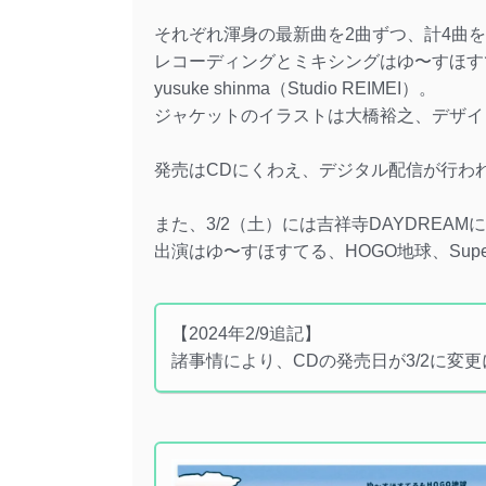
それぞれ渾身の最新曲を2曲ずつ、計4曲
レコーディングとミキシングはゆ〜すほすて
yusuke shinma（Studio REIMEI）。
ジャケットのイラストは大橋裕之、デザインは
発売はCDにくわえ、デジタル配信が行わ
また、3/2（土）には吉祥寺DAYDREA
出演はゆ〜すほすてる、HOGO地球、Supe
【2024年2/9追記】
諸事情により、CDの発売日が3/2に変