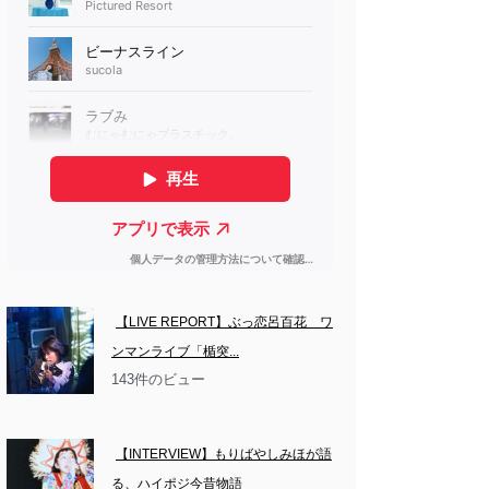
【LIVE REPORT】ぶっ恋呂百花　ワ
ンマンライブ「楯突...
143件のビュー
【INTERVIEW】もりばやしみほが語
る、ハイポジ今昔物語