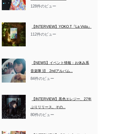
128件のビュー
【INTERVIEW】YOKO.T『La Vida』
112件のビュー
【NEWS】イベント情報：お休み系
音楽隊 沼　2ndアルバム...
84件のビュー
【INTERVIEW】黒色エレジー、27年
ぶりリリース。その...
80件のビュー