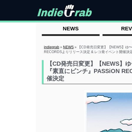
NEWS
REV
indiegrab
»
NEWS
»
【CD発売日変更】【NEWS】ゆ〜
RECORDSよりリリース決定 & レコ発イベント開催決
【CD発売日変更】【NEWS】ゆ
『素直にピンチ』PASSiON R
催決定