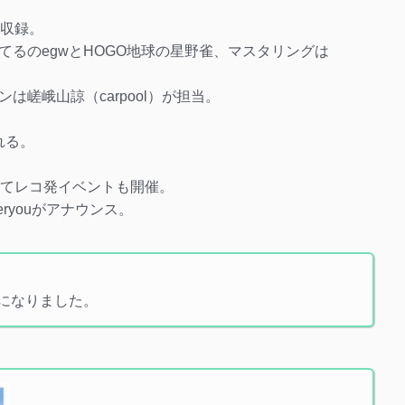
を収録。
るのegwとHOGO地球の星野雀、マスタリングは
嵯峨山諒（carpool）が担当。
れる。
Mにてレコ発イベントも開催。
ryouがアナウンス。
更になりました。