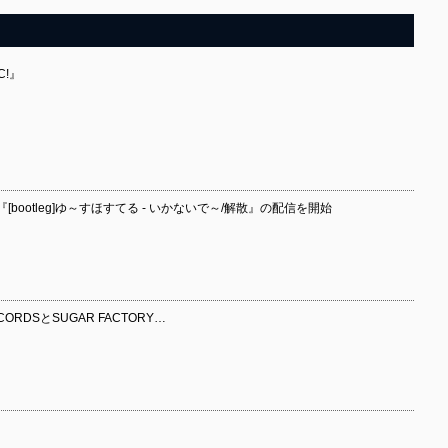
C!』
otleg​]​ゆ～すほすてる - いかないで～​/​解散』の配信を開始
ORDSとSUGAR FACTORY…