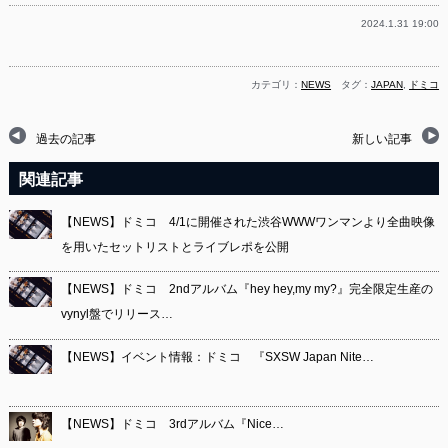
2024.1.31 19:00
カテゴリ：
NEWS
タグ：
JAPAN
,
ドミコ
過去の記事
新しい記事
関連記事
【NEWS】ドミコ 4/1に開催された渋谷WWWワンマンより全曲映像
を用いたセットリストとライブレポを公開
【NEWS】ドミコ 2ndアルバム『hey hey,my my?』完全限定生産の
vynyl盤でリリース…
【NEWS】イベント情報：ドミコ 『SXSW Japan Nite…
【NEWS】ドミコ 3rdアルバム『Nice…