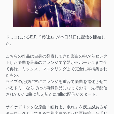
ドミコによるE.P.『異(上)』が本日31日に配信を開始し
た。
こちらの作品は自身の発表してきた楽曲の中からセレク
トした楽曲を最新のアレンジで楽器からボーカルまで全
て再録、ミックス、マスタリングまで完全に再構築され
たもの。
ライブのたびに常にアレンジを重ねて楽曲を進化させて
いるドミコならではの再録作品になっており、先行配信
されていた2曲に加え新たに4曲の配信がスタート。
サイケデリックな原曲「眠れよ、眠れ」を疾走感あるギ
ターロックとしてまるで別楽曲のように再構築した「ね