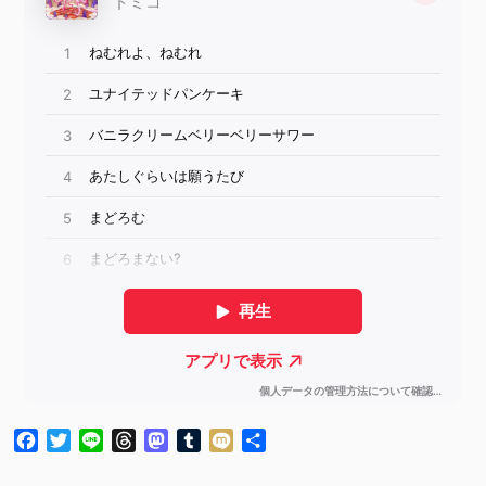
Facebook
Twitter
Line
Threads
Mastodon
Tumblr
Mixi
共
有