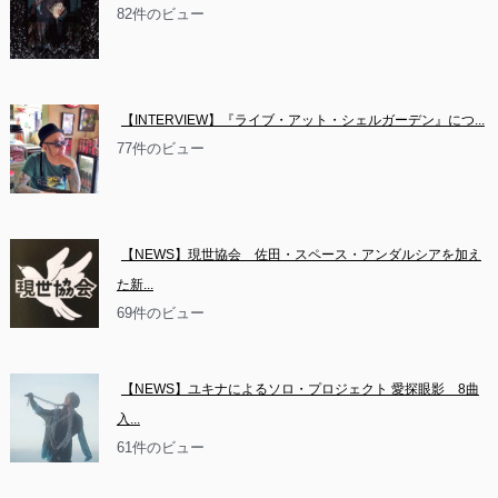
82件のビュー
【INTERVIEW】『ライブ・アット・シェルガーデン』につ...
77件のビュー
【NEWS】現世協会　佐田・スペース・アンダルシアを加え
た新...
69件のビュー
【NEWS】ユキナによるソロ・プロジェクト 愛探眼影　8曲
入...
61件のビュー