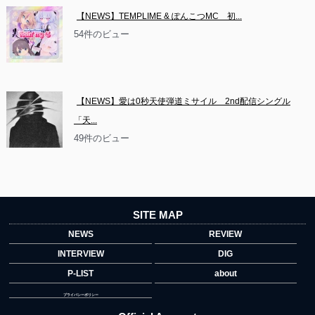
【NEWS】TEMPLIME & ぽんこつMC　初...
54件のビュー
【NEWS】愛は0秒天使弾道ミサイル　2nd配信シングル
「天...
49件のビュー
SITE MAP
NEWS
REVIEW
INTERVIEW
DIG
P-LIST
about
プライバシーポリシー