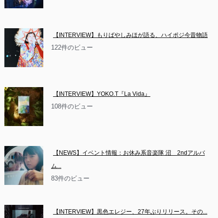
【INTERVIEW】もりばやしみほが語る、ハイポジ今昔物語
122件のビュー
【INTERVIEW】YOKO.T『La Vida』
108件のビュー
【NEWS】イベント情報：お休み系音楽隊 沼　2ndアルバ
ム...
83件のビュー
【INTERVIEW】黒色エレジー、27年ぶりリリース。その...