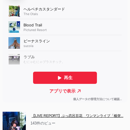
【LIVE REPORT】ぶっ恋呂百花　ワンマンライブ「楯突...
143件のビュー