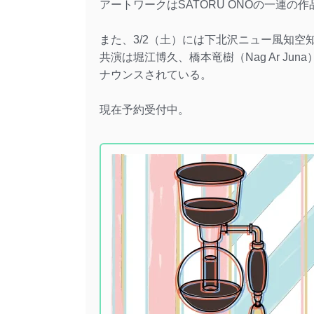
アートワークはSATORU ONOの一連
また、3/2（土）には下北沢ニュー風知
共演は堀江博久、橋本竜樹（Nag Ar Ju
ナウンスされている。
現在予約受付中。