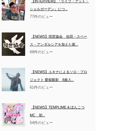
【INTERVIEW】『ライブ・アット・
シェルガーデン』につ...
77件のビュー
【NEWS】現世協会　佐田・スペー
ス・アンダルシアを加えた新...
69件のビュー
【NEWS】ユキナによるソロ・プロ
ジェクト 愛探眼影　8曲入...
61件のビュー
【NEWS】TEMPLIME & ぽんこつ
MC　初...
54件のビュー