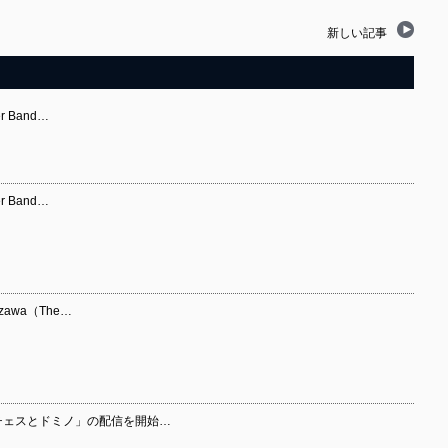
新しい記事
er Band…
er Band…
zawa（The…
ル「チェスとドミノ」の配信を開始…