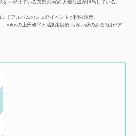
の作品を手がけている京都の画家 大畑公成が担当している。
空知にてアルバムのレコ発イベントが開催決定。
na）、rufusの上田修平と活動初期から深い縁のある3組がア