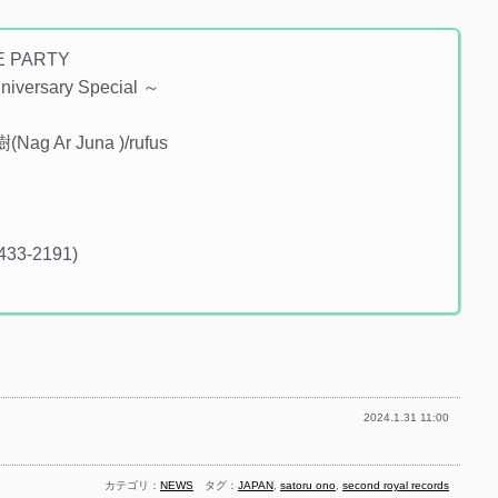
 PARTY
versary Special ～
 Ar Juna )/rufus
3-2191)
2024.1.31 11:00
カテゴリ：
NEWS
タグ：
JAPAN
,
satoru ono
,
second royal records