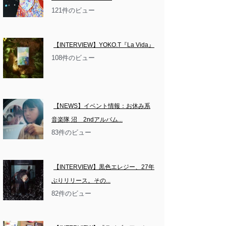
121件のビュー
【INTERVIEW】YOKO.T『La Vida』
108件のビュー
【NEWS】イベント情報：お休み系
音楽隊 沼　2ndアルバム...
83件のビュー
【INTERVIEW】黒色エレジー、27年
ぶりリリース。その...
82件のビュー