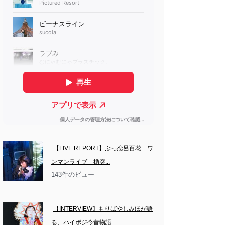
【LIVE REPORT】ぶっ恋呂百花　ワ
ンマンライブ「楯突...
143件のビュー
【INTERVIEW】もりばやしみほが語
る、ハイポジ今昔物語