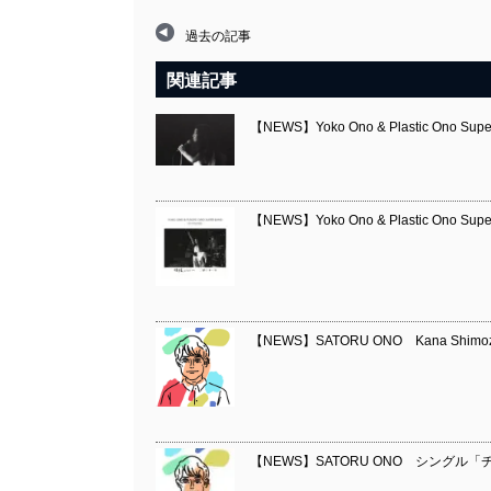
過去の記事
関連記事
【NEWS】Yoko Ono & Plastic Ono Sup
【NEWS】Yoko Ono & Plastic Ono Sup
【NEWS】SATORU ONO Kana Shimo
【NEWS】SATORU ONO シング