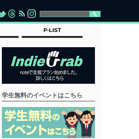
>
">
">
" >
P-LIST
学生無料のイベントはこちら