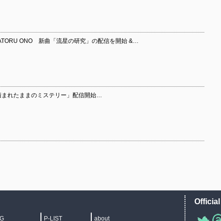
TORU ONO 新曲「流星の研究」の配信を開始 &…
ル「積まれたままのミステリー」配信開始…
Officia
IG
P-LIST
about