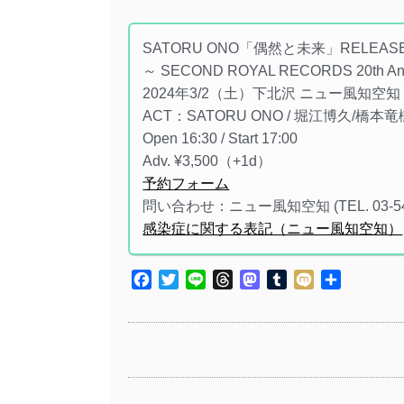
SATORU ONO「偶然と未来」RELEASE
～ SECOND ROYAL RECORDS 20th Anni
2024年3/2（土）下北沢 ニュー風知空知
ACT：SATORU ONO / 堀江博久/橋本竜樹(Nag
Open 16:30 / Start 17:00
Adv. ¥3,500（+1d）
予約フォーム
問い合わせ：ニュー風知空知 (TEL. 03-543
感染症に関する表記（ニュー風知空知）
Facebook
Twitter
Line
Threads
Mastodon
Tumblr
Mixi
共
有