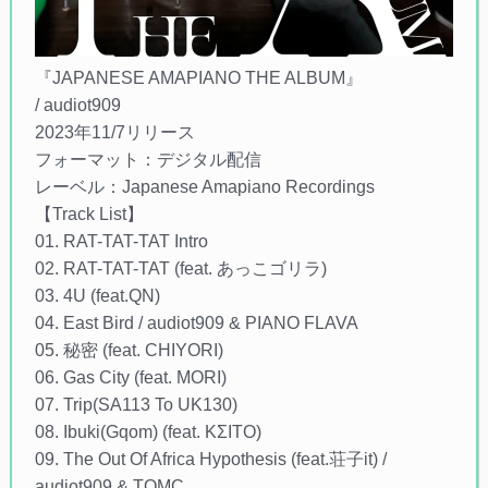
『JAPANESE AMAPIANO THE ALBUM』
/ audiot909
2023年11/7リリース
フォーマット：デジタル配信
レーベル：Japanese Amapiano Recordings
【Track List】
01. RAT-TAT-TAT Intro
02. RAT-TAT-TAT (feat. あっこゴリラ)
03. 4U (feat.QN)
04. East Bird / audiot909 & PIANO FLAVA
05. 秘密 (feat. CHIYORI)
06. Gas City (feat. MORI)
07. Trip(SA113 To UK130)
08. Ibuki(Gqom) (feat. KΣITO)
09. The Out Of Africa Hypothesis (feat.荘子it) /
audiot909 & TOMC