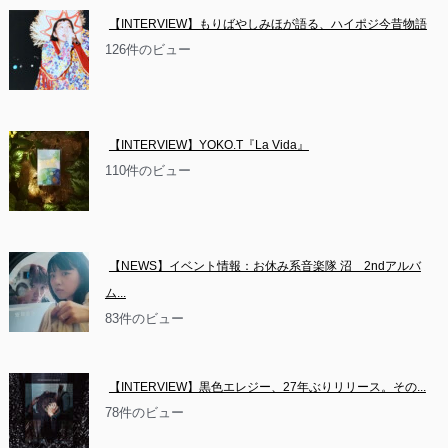
【INTERVIEW】もりばやしみほが語る、ハイポジ今昔物語
126件のビュー
【INTERVIEW】YOKO.T『La Vida』
110件のビュー
【NEWS】イベント情報：お休み系音楽隊 沼　2ndアルバ
ム...
83件のビュー
【INTERVIEW】黒色エレジー、27年ぶりリリース。その...
78件のビュー