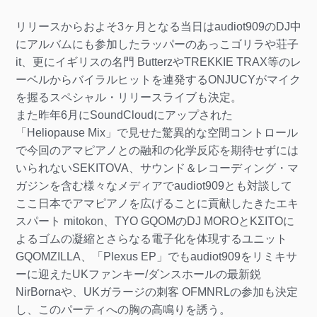
リリースからおよそ3ヶ月となる当日はaudiot909のDJ中
にアルバムにも参加したラッパーのあっこゴリラや荘子
it、更にイギリスの名門 ButterzやTREKKIE TRAX等のレ
ーベルからバイラルヒットを連発するONJUCYがマイク
を握るスペシャル・リリースライブも決定。
また昨年6月にSoundCloudにアップされた
「Heliopause Mix」で見せた驚異的な空間コントロール
で今回のアマピアノとの融和の化学反応を期待せずには
いられないSEKITOVA、サウンド＆レコーディング・マ
ガジンを含む様々なメディアでaudiot909とも対談して
ここ日本でアマピアノを広げることに貢献したきたエキ
スパート mitokon、TYO GQOMのDJ MOROとKΣITOに
よるゴムの凝縮とさらなる電子化を体現するユニット
GQOMZILLA、「Plexus EP」でもaudiot909をリミキサ
ーに迎えたUKファンキー/ダンスホールの最新鋭
NirBornaや、UKガラージの刺客 OFMNRLの参加も決定
し、このパーティへの胸の高鳴りを誘う。