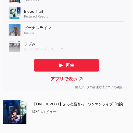
【LIVE REPORT】ぶっ恋呂百花　ワンマンライブ「楯突...
143件のビュー