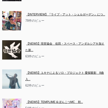
【INTERVIEW】『ライブ・アット・シェルガーデン』につ...
78件のビュー
【NEWS】現世協会　佐田・スペース・アンダルシアを加え
た新...
63件のビュー
【NEWS】ユキナによるソロ・プロジェクト 愛探眼影　8曲
入...
62件のビュー
【NEWS】TEMPLIME & ぽんこつMC　初...