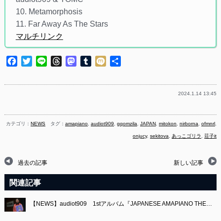
10. Metamorphosis
11. Far Away As The Stars
マルチリンク
Facebook
Twitter
Line
Threads
Mastodon
Tumblr
Mixi
共
有
2024.1.14 13:45
カテゴリ：
NEWS
タグ：
amapiano
,
audiot909
,
gqomzila
,
JAPAN
,
mitokon
,
nirborna
,
ofmnrl
,
onjucy
,
sekitova
,
あっこゴリラ
,
荘子it
過去の記事
新しい記事
関連記事
【NEWS】audiot909 1stアルバム『JAPANESE AMAPIANO THE…