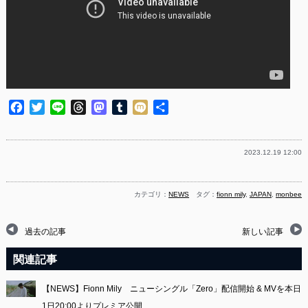
Facebook
Twitter
Line
Threads
Mastodon
Tumblr
Mixi
共
有
2023.12.19 12:00
カテゴリ：
NEWS
タグ：
fionn mily
,
JAPAN
,
monbee
過去の記事
新しい記事
関連記事
【NEWS】Fionn Mily ニューシングル「Zero」配信開始 & MVを本日
1日20:00よりプレミア公開