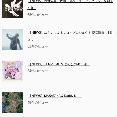
【NEWS】現世協会　佐田・スペース・アンダルシアを加え
た新...
63件のビュー
【NEWS】ユキナによるソロ・プロジェクト 愛探眼影　8曲
入...
61件のビュー
【NEWS】TEMPLIME & ぽんこつMC　初...
54件のビュー
【NEWS】MASATAKA & Daddy K　...
49件のビュー