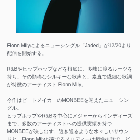
Fionn Milyによるニューシングル「Jaded」が12/20より
配信を開始する。
R&Bやヒップホップなどを根底に、多岐に渡るルーツを
持ち、その類稀なシルキーな歌声と、素直で繊細な歌詞
が特徴のアーティスト Fionn Mily。
今作はビートメイカーのMONBEEを迎えたニューシン
グル。
ヒップホップやR&Bを中心にメジャーからインディーズ
まで、多数のアーティストへの提供実績を持つ
MONBEEが映し出す、透き通るような水々しいサウン
ドと、Fionn Milyが奏でるメロディーは相性抜群で、ど