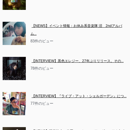
【NEWS】イベント情報：お休み系音楽隊 沼　2ndアルバ
ム...
83件のビュー
【INTERVIEW】黒色エレジー、27年ぶりリリース。その...
78件のビュー
【INTERVIEW】『ライブ・アット・シェルガーデン』につ...
77件のビュー