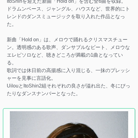
ItoShinを迎えた新曲「Hold on」を含む全6曲を収録。
ドラムンベース、ジャングル、ハウスなど、世界的にト
レンドのダンスミュージックを取り入れた作品となっ
た。
新曲「Hold on」は、メロウで踊れるクリスマスチュー
ン。透明感のある歌声、ダンサブルなビート、メロウな
エレピソロなど、聴きどころが満載の1曲となってい
る。
歌詞では休日前の高揚感に入り混じる、一抹のプレッシ
ャーを見事に言語化。
UilouとItoShin2組それぞれの良さが溢れ出た、冬にぴっ
たりなダンスナンバーとなった。