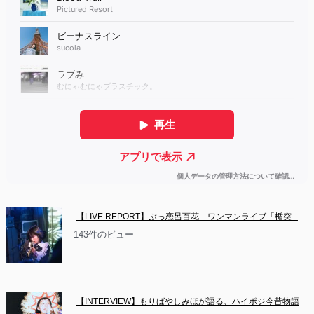
【LIVE REPORT】ぶっ恋呂百花　ワンマンライブ「楯突...
143件のビュー
【INTERVIEW】もりばやしみほが語る、ハイポジ今昔物語