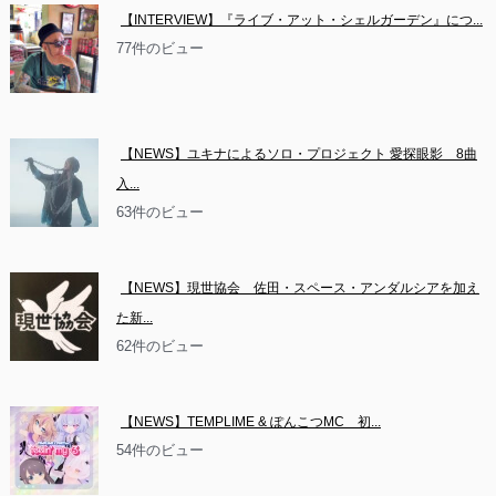
【INTERVIEW】『ライブ・アット・シェルガーデン』につ...
77件のビュー
【NEWS】ユキナによるソロ・プロジェクト 愛探眼影　8曲
入...
63件のビュー
【NEWS】現世協会　佐田・スペース・アンダルシアを加え
た新...
62件のビュー
【NEWS】TEMPLIME & ぽんこつMC　初...
54件のビュー