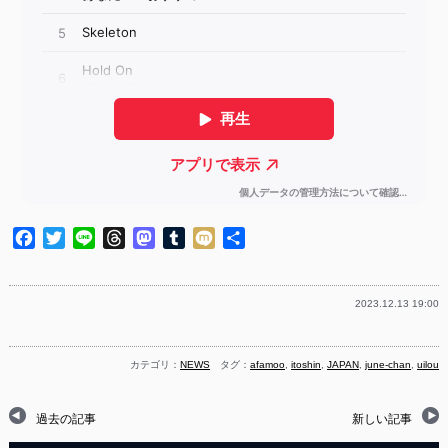
Facebook
Twitter
Line
Threads
Mastodon
Tumblr
Mixi
共
有
2023.12.13 19:00
カテゴリ：
NEWS
タグ：
afamoo
,
itoshin
,
JAPAN
,
june-chan
,
uilou
過去の記事
新しい記事