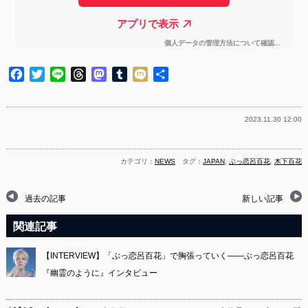
Facebook
Twitter
Line
Threads
Mastodon
Tumblr
Mixi
共
有
2023.11.30 12:00
カテゴリ：
NEWS
タグ：
JAPAN
,
ぶっ恋呂百花
,
木下百花
過去の記事
新しい記事
関連記事
【INTERVIEW】「ぶっ恋呂百花」で胸張っていく――ぶっ恋呂百花
『幽霊のように』インタビュー