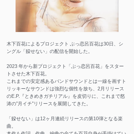
木下百花によるプロジェクト ぶっ恋呂百花は30日、シ
ングル「躱せない」の配信を開始した。
2023 年から新プロジェクト「ぶっ恋呂百花」をスター
トさせた木下百花。
これまでの安定感あるバンドサウンドとは一線を画すト
リッキーなサウンドは強烈な個性を放ち、2月リリース
のE.P.『ときめきガチリアル』を皮切りに、これまで怒
涛の”月イチ”リリースを展開してきた。
「躱せない」は12ヶ月連続リリースの第10弾となる楽
曲。
本作も作詞、作曲、編曲の全てを百花自身が手掛けてい