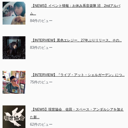
【NEWS】イベント情報：お休み系音楽隊 沼　2ndアルバ
ム...
84件のビュー
【INTERVIEW】黒色エレジー、27年ぶりリリース。その...
83件のビュー
【INTERVIEW】『ライブ・アット・シェルガーデン』につ...
75件のビュー
【NEWS】現世協会　佐田・スペース・アンダルシアを加え
た新...
62件のビュー