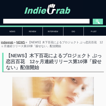
NEWS
REVIEW
INTERVIEW
DIG
P-LIST
indiegrab
»
NEWS
»
【NEWS】木下百花によるプロジェクト ぶっ恋呂百花 12
ヶ月連続リリース第10弾「躱せない」配信開始
【NEWS】木下百花によるプロジェクト ぶっ
恋呂百花 12ヶ月連続リリース第10弾「躱せ
ない」配信開始