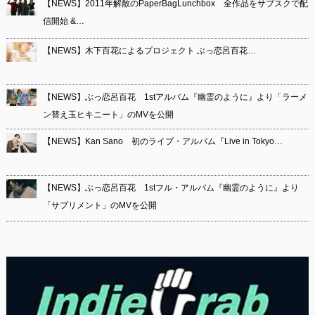
【NEWS】2011年解散のPaperBagLunchbox 全作品をサブスクで配
信開始 &…
【NEWS】木下百花によるプロジェクト ぶっ恋呂百花…
【NEWS】ぶっ恋呂百花 1stアルバム『幽霊のように』より「ラーメ
ン替え玉ヒキニート」のMVを公開
【NEWS】Kan Sano 初のライブ・アルバム『Live in Tokyo…
【NEWS】ぶっ恋呂百花 1stフル・アルバム『幽霊のように』より
「サプリメント」のMVを公開