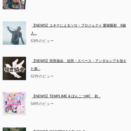
【NEWS】ユキナによるソロ・プロジェクト 愛探眼影　8曲
入...
63件のビュー
【NEWS】現世協会　佐田・スペース・アンダルシアを加え
た新...
62件のビュー
【NEWS】TEMPLIME & ぽんこつMC　初...
54件のビュー