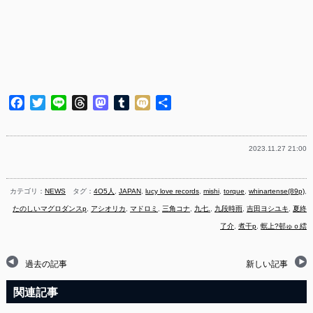
Facebook
Twitter
Line
Threads
Mastodon
Tumblr
Mixi
共
有
2023.11.27 21:00
カテゴリ：
NEWS
タグ：
4O5人
,
JAPAN
,
lucy love records
,
mishi
,
torque
,
whinartense(89p)
,
たのしいマグロダンスp
,
アシオリカ
,
マドロミ
,
三角コナ
,
九七.
,
九段時雨
,
吉田ヨシユキ
,
夏終
了介
,
煮干p
,
螟上?邨ゅｏ繧
過去の記事
新しい記事
関連記事