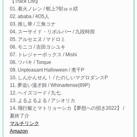
【Track List】
01. 着火ノレン / 螟上?邨ゅｏ繧
02. ababa / 4O5人
03. 推し華 / 三角コナ
04. スーサイド・リボルバー / 九段時雨
05. アルセエヌ / マドロミ
06. モニコ / 吉田ヨシユキ
07. トレジャーボックス / Mishi
08. ツバキ / Torque
09. Unpleasant Halloween / 煮干P
10. しんかんせん！ / たのしいマグロダンスP
11. 夢追い漫才師 / Whinartense(89P)
12. ヘイズコード / 九七.
13. よるよるよる / アシオリカ
14. 飛行艇とマトリョーシカ【夢想への招き2022】 /
夏終了介
マルチリンク
Amazon