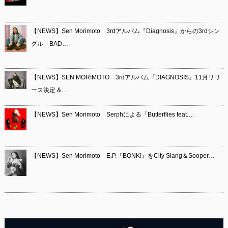
【NEWS】Sen Morimoto 3rdアルバム『Diagnosis』からの3rdシン
グル「BAD…
【NEWS】SEN MORIMOTO 3rdアルバム『DIAGNOSIS』11月リリ
ース決定 &…
【NEWS】Sen Morimoto Serphによる「Butterflies feat.…
【NEWS】Sen Morimoto E.P.『BONK!』をCity Slang＆Sooper…