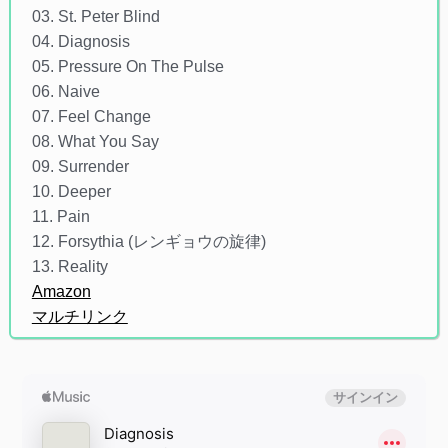
03. St. Peter Blind
04. Diagnosis
05. Pressure On The Pulse
06. Naive
07. Feel Change
08. What You Say
09. Surrender
10. Deeper
11. Pain
12. Forsythia (レンギョウの旋律)
13. Reality
Amazon
マルチリンク