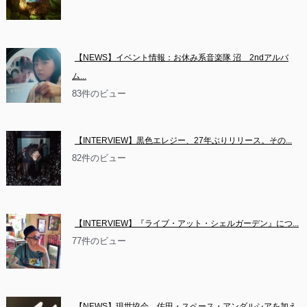
【NEWS】イベント情報：お休み系音楽隊 沼　2ndアルバ
ム...
83件のビュー
【INTERVIEW】黒色エレジー、27年ぶりリリース。その...
82件のビュー
【INTERVIEW】『ライブ・アット・シェルガーデン』につ...
77件のビュー
【NEWS】現世協会　佐田・スペース・アンダルシアを加え