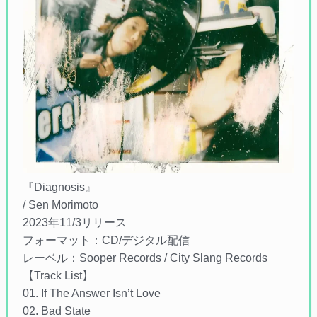
『Diagnosis』
/ Sen Morimoto
2023年11/3リリース
フォーマット：CD/デジタル配信
レーベル：Sooper Records / City Slang Records
【Track List】
01. If The Answer Isn’t Love
02. Bad State