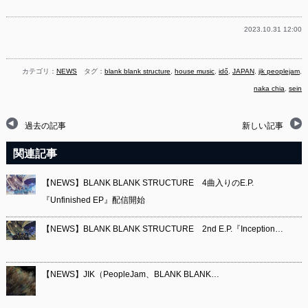
2023.10.31 12:00
カテゴリ：
NEWS
タグ：
blank blank structure
,
house music
,
idő
,
JAPAN
,
jik peoplejam
,
naka chia
,
sein
過去の記事
新しい記事
関連記事
【NEWS】BLANK BLANK STRUCTURE 4曲入りのE.P.
『Unfinished EP』配信開始
【NEWS】BLANK BLANK STRUCTURE 2nd E.P.『Inception…
【NEWS】JIK（PeopleJam、BLANK BLANK…