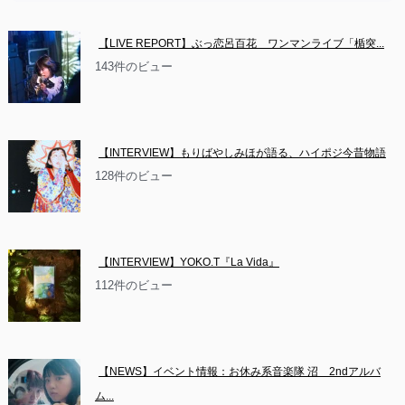
【LIVE REPORT】ぶっ恋呂百花　ワンマンライブ「楯突...
143件のビュー
【INTERVIEW】もりばやしみほが語る、ハイポジ今昔物語
128件のビュー
【INTERVIEW】YOKO.T『La Vida』
112件のビュー
【NEWS】イベント情報：お休み系音楽隊 沼　2ndアルバ
ム...