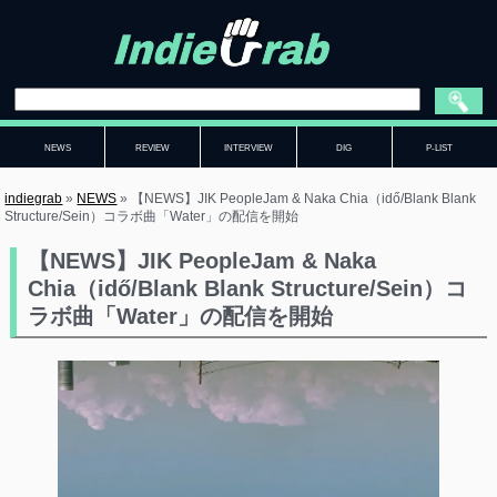
NEWS
REVIEW
INTERVIEW
DIG
P-LIST
indiegrab
»
NEWS
»
【NEWS】JIK PeopleJam & Naka Chia（idő/Blank Blank
Structure/Sein）コラボ曲「Water」の配信を開始
【NEWS】JIK PeopleJam & Naka
Chia（idő/Blank Blank Structure/Sein）コ
ラボ曲「Water」の配信を開始