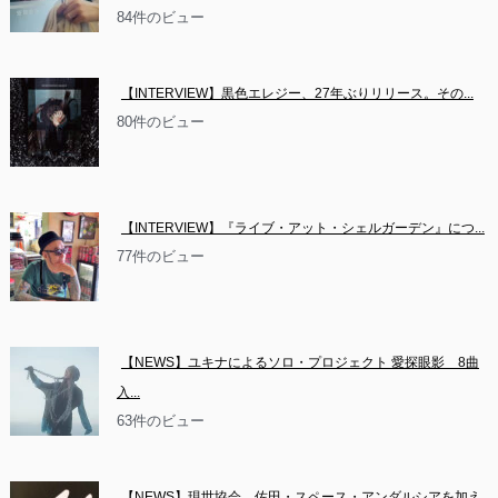
84件のビュー
【INTERVIEW】黒色エレジー、27年ぶりリリース。その...
80件のビュー
【INTERVIEW】『ライブ・アット・シェルガーデン』につ...
77件のビュー
【NEWS】ユキナによるソロ・プロジェクト 愛探眼影　8曲
入...
63件のビュー
【NEWS】現世協会　佐田・スペース・アンダルシアを加え