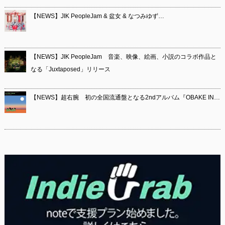
【NEWS】JIK PeopleJam & 盆女 & なつみゆず…
【NEWS】JIK PeopleJam 音楽、映像、絵画、小説のコラボ作品と
なる「Juxtaposed」リリース
【NEWS】超右腕 初の全国流通盤となる2ndアルバム『OBAKE IN…