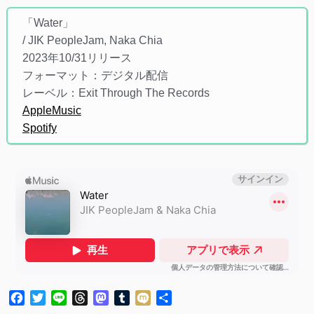
「Water」
/ JIK PeopleJam, Naka Chia
2023年10/31リリース
フォーマット：デジタル配信
レーベル：Exit Through The Records
AppleMusic
Spotify
Facebook
Twitter
Line
Threads
Mastodon
Tumblr
Mixi
共
有