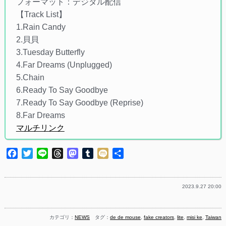
フォーマット：デジタル配信
【Track List】
1.Rain Candy
2.貝貝
3.Tuesday Butterfly
4.Far Dreams (Unplugged)
5.Chain
6.Ready To Say Goodbye
7.Ready To Say Goodbye (Reprise)
8.Far Dreams
マルチリンク
Facebook
Twitter
Line
Threads
Mastodon
Tumblr
Mixi
共
有
2023.9.27 20:00
カテゴリ：
NEWS
タグ：
de de mouse
,
fake creators
,
lite
,
misi ke
,
Taiwan