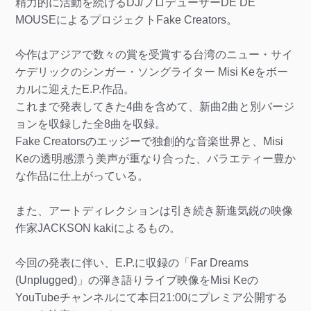
精力的に活動を続けるDJ/プロデューサーDÉ DÉ
MOUSEによるプロジェクトFake Creators。
今作はアジアで数々の賞を受賞する台湾のニュー・サイ
ケデリックのシンガー・ソングライター Misi Keをボー
カルに迎えたE.P.作品。
これまで発表してきた4曲を含めて、新曲2曲と別バージ
ョンを収録した全8曲を収録。
Fake Creatorsのエッジーで独創的な音楽世界と、Misi
Keの透明感漂う美声が重なり合った、バラエティー豊か
な作品に仕上がっている。
また、アートディレクションは引き続き新進気鋭の映像
作家JACKSON kakiによるもの。
今回の発表に伴い、E.P.に収録の「Far Dreams
(Unplugged)」の弾き語りライブ映像をMisi Keの
YouTubeチャンネルにて本日21:00にプレミア公開する