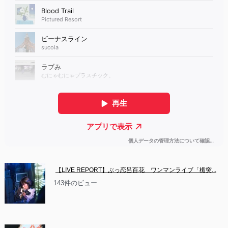
【LIVE REPORT】ぶっ恋呂百花　ワンマンライブ「楯突...
143件のビュー