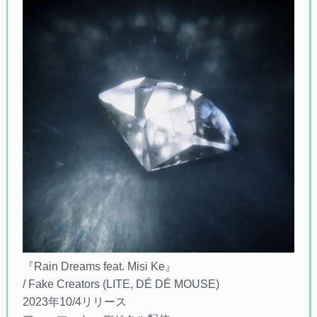
『Rain Dreams feat. Misi Ke』
/ Fake Creators (LITE, DÉ DÉ MOUSE)
2023年10/4リリース