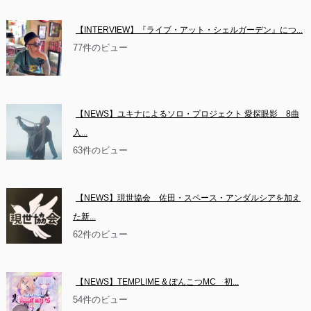
【INTERVIEW】『ライブ・アット・シェルガーデン』につ...
77件のビュー
【NEWS】ユキナによるソロ・プロジェクト 愛探眼影　8曲
入...
63件のビュー
【NEWS】現世協会　佐田・スペース・アンダルシアを加え
た新...
62件のビュー
【NEWS】TEMPLIME & ぽんこつMC　初...
54件のビュー