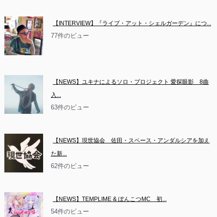
【INTERVIEW】『ライブ・アット・シェルガーデン』につ...
77件のビュー
【NEWS】ユキナによるソロ・プロジェクト 愛探眼影　8曲
入...
63件のビュー
【NEWS】現世協会　佐田・スペース・アンダルシアを加え
た新...
62件のビュー
【NEWS】TEMPLIME & ぽんこつMC　初...
54件のビュー