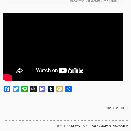
Facebook
Twitter
Line
Threads
Mastodon
Tumblr
Mixi
共
有
2023.8.23 18:00
カテゴリ：
NEWS
タグ：
happy
,
JAPAN
,
psychedelic