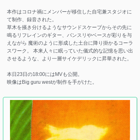
本作はコロナ禍にメンバーが移住した自宅兼スタジオに
て制作、録音された。
草木を掻き分けるようなサウンドスケープからその先に
鳴るリフレインのギター、バンスリやベースが彩りを与
えながら 魔術のように形成した土台に降り掛かるコーラ
スワーク。 本来人々に眠っていた儀式的な記憶を思い出
させるような、より一層サイケデリックに昇華された。
本日23日の18:00にはMVも公開。
映像はBig guru westが制作を手がけた。