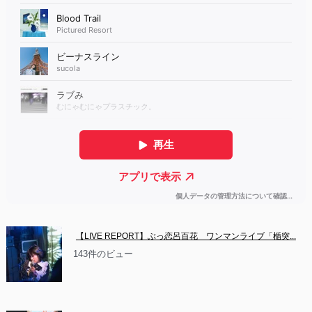
【LIVE REPORT】ぶっ恋呂百花　ワンマンライブ「楯突...
143件のビュー