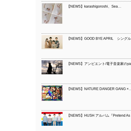
【NEWS】karashigoroshi、Sea…
【NEWS】GOOD BYE APRIL シングル
【NEWS】アンビエント/電子音楽家のyana
【NEWS】NATURE DANGER GANG ×
【NEWS】HUSH アルバム『Pretend As You