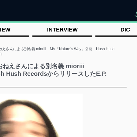
"
IEW
INTERVIEW
DIG
による別名義 mioriii MV「Nature’s Way」公開 Hush Hush
曲
ねえさんによる別名義 mioriii
sh Hush RecordsからリリースしたE.P.