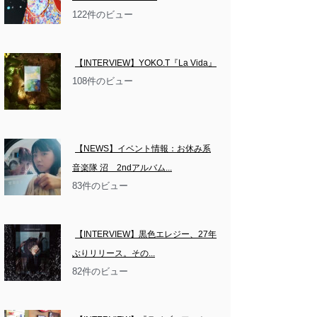
122件のビュー
【INTERVIEW】YOKO.T『La Vida』
108件のビュー
【NEWS】イベント情報：お休み系
音楽隊 沼　2ndアルバム...
83件のビュー
【INTERVIEW】黒色エレジー、27年
ぶりリリース。その...
82件のビュー