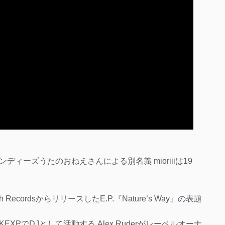
ィーズうたのおねえさんによる別名義 mioriiiは19
ecordsからリリースしたE.P.『Nature’s Way』の表題
オ局KEXPでDJとして活動する Alex Ruderがレーベルオーナ