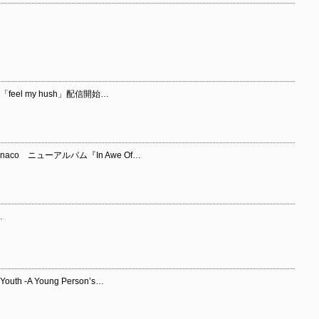
「feel my hush」配信開始…
co ニューアルバム『In Awe Of…
…
th -A Young Person’s…