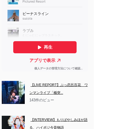
【LIVE REPORT】ぶっ恋呂百花　ワ
ンマンライブ「楯突...
143件のビュー
【INTERVIEW】もりばやしみほが語
る、ハイポジ今昔物語