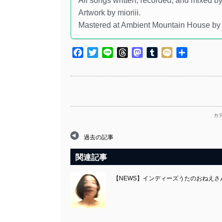
All songs written, recorded, and mixed by 
Artwork by mioriii.
Mastered at Ambient Mountain House by
Facebook
Twitter
Line
Threads
Mastodon
Tumblr
Mixi
共
有
カ
過去の記事
関連記事
【NEWS】インディーズうたのおねえさんによる別