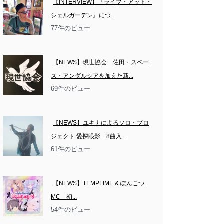
【INTERVIEW】『ライブ・アット・
シェルガーデン』につ...
77件のビュー
【NEWS】現世協会　佐田・スペー
ス・アンダルシアを加えた新...
69件のビュー
【NEWS】ユキナによるソロ・プロ
ジェクト 愛探眼影　8曲入...
61件のビュー
【NEWS】TEMPLIME & ぽんこつ
MC　初...
54件のビュー