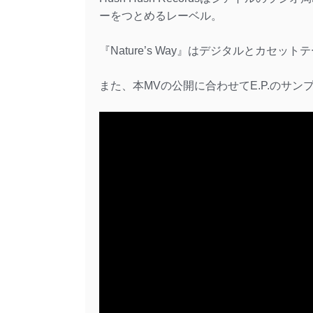
ーをつとめるレーベル。
『Nature’s Way』はデジタルとカセ
また、本MVの公開に合わせてE.P.のサ