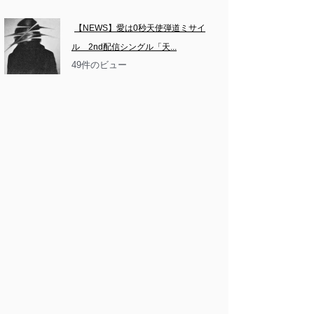
【NEWS】愛は0秒天使弾道ミサイ
ル　2nd配信シングル「天...
49件のビュー