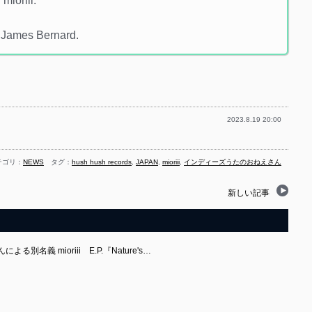
mioriii.
 James Bernard.
2023.8.19 20:00
テゴリ：
NEWS
タグ：
hush hush records
,
JAPAN
,
mioriii
,
インディーズうたのおねえさん
新しい記事
名義 mioriii E.P.『Nature's…