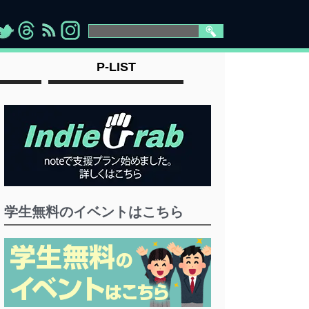
>
">
">
" >
P-LIST
学生無料のイベントはこちら