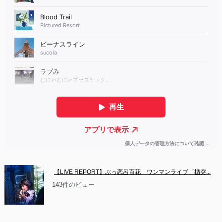
【LIVE REPORT】ぶっ恋呂百花　ワンマンライブ「楯突...
143件のビュー