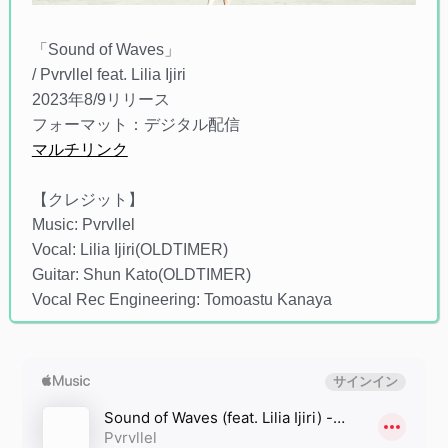
「Sound of Waves」
/ Pvrvllel feat. Lilia Ijiri
2023年8/9リリース
フォーマット：デジタル配信
マルチリンク
【クレジット】
Music: Pvrvllel
Vocal: Lilia Ijiri(OLDTIMER)
Guitar: Shun Kato(OLDTIMER)
Vocal Rec Engineering: Tomoastu Kanaya