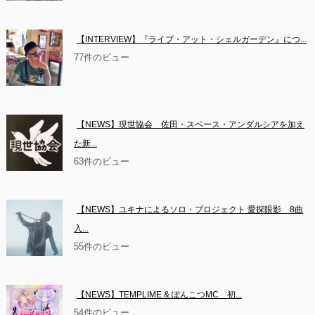
【INTERVIEW】『ライブ・アット・シェルガーデン』につ...
77件のビュー
【NEWS】現世協会　佐田・スペース・アンダルシアを加え
た新...
63件のビュー
【NEWS】ユキナによるソロ・プロジェクト 愛探眼影　8曲
入...
55件のビュー
【NEWS】TEMPLIME & ぽんこつMC　初...
54件のビュー