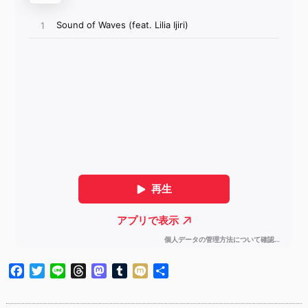
Facebook
Twitter
Line
Threads
Mastodon
Tumblr
Mixi
共
有