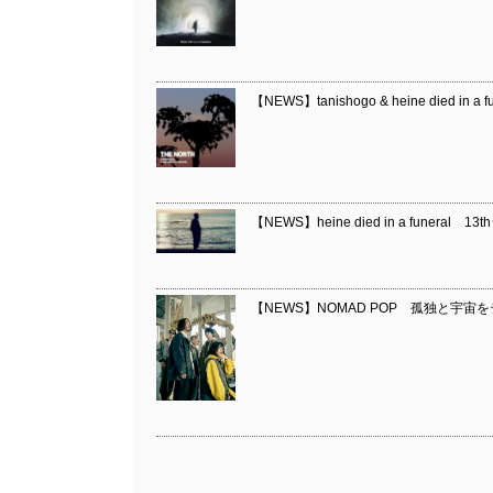
【NEWS】tanishogo & heine died in a f
【NEWS】heine died in a funeral 
【NEWS】NOMAD POP 孤独と宇宙を