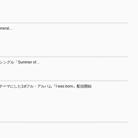
uneral…
13thシングル「Summer of…
テーマにした1stフル・アルバム『I was born』配信開始