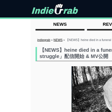
NEWS
REV
indiegrab
»
NEWS
»
【NEWS】heine died in a funer
【NEWS】heine died in a fun
struggle」配信開始 & MV公開