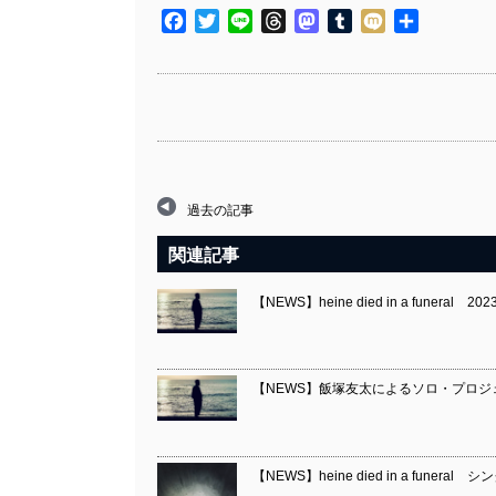
Facebook
Twitter
Line
Threads
Mastodon
Tumblr
Mixi
共
有
過去の記事
関連記事
【NEWS】heine died in a fune
【NEWS】飯塚友太によるソロ・プロジェクトhein
【NEWS】heine died in a funeral シン