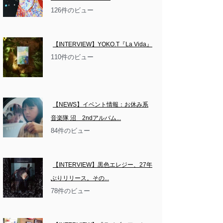
126件のビュー
【INTERVIEW】YOKO.T『La Vida』
110件のビュー
【NEWS】イベント情報：お休み系
音楽隊 沼　2ndアルバム...
84件のビュー
【INTERVIEW】黒色エレジー、27年
ぶりリリース。その...
78件のビュー