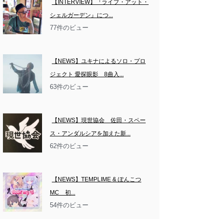
【INTERVIEW】『ライブ・アット・
シェルガーデン』につ...
77件のビュー
【NEWS】ユキナによるソロ・プロ
ジェクト 愛探眼影　8曲入...
63件のビュー
【NEWS】現世協会　佐田・スペー
ス・アンダルシアを加えた新...
62件のビュー
【NEWS】TEMPLIME & ぽんこつ
MC　初...
54件のビュー