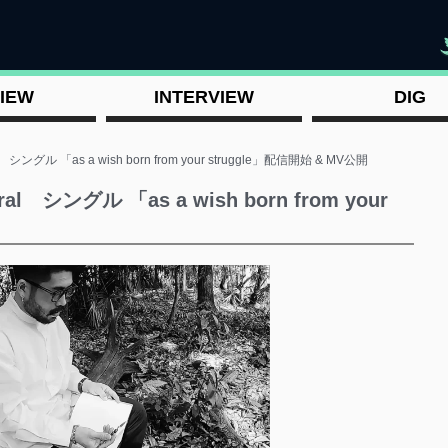
"
IEW
INTERVIEW
DIG
al シングル 「as a wish born from your struggle」配信開始 & MV公開
eral シングル 「as a wish born from your