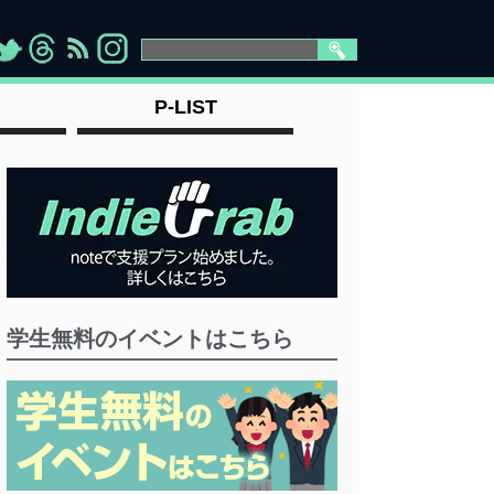
>
">
">
" >
P-LIST
学生無料のイベントはこちら