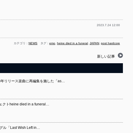
2023.7.24 12:00
カテゴリ：
NEWS
タグ：
emo
,
heine died in a funeral
,
JAPAN
,
post hardcore
新しい記事
ral 2023年リリース楽曲に再編集を施した「as…
e died in a funeral…
グル「Last Wish Left in…