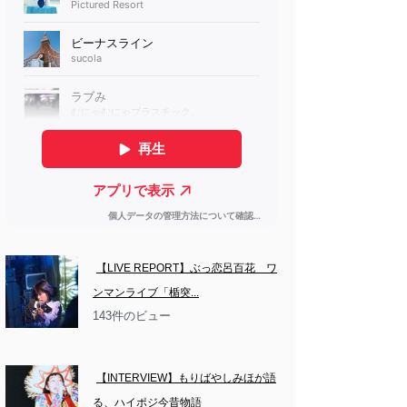
【LIVE REPORT】ぶっ恋呂百花　ワ
ンマンライブ「楯突...
143件のビュー
【INTERVIEW】もりばやしみほが語
る、ハイポジ今昔物語