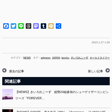
Facebook
Twitter
Line
Threads
Mastodon
Tumblr
Mixi
共
有
2015.1.27 1:28
カテゴリ：
NEWS
タグ：
adgreen
,
JAPAN
,
lanchu
,
きいろれこーず
,
オールドタイマー
過去の記事
新しい記事
関連記事
【NEWS】きいろれこーず 総勢24組参加のシューゲイザーコンピシ
リーズ『FOREVER…