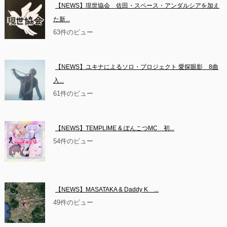
【NEWS】現世協会　佐田・スペース・アンダルシアを加え
た新...
63件のビュー
【NEWS】ユキナによるソロ・プロジェクト 愛探眼影　8曲
入...
61件のビュー
【NEWS】TEMPLIME & ぽんこつMC　初...
54件のビュー
【NEWS】MASATAKA & Daddy K　...
49件のビュー