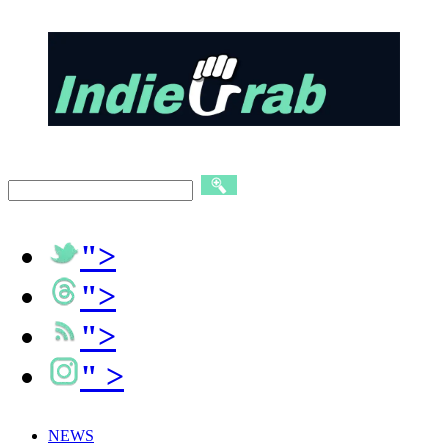
">
">
">
" >
NEWS