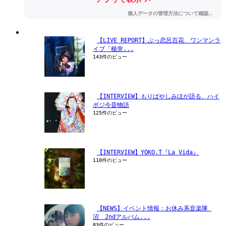
【LIVE REPORT】ぶっ恋呂百花　ワンマンラ
イブ「楯突...
143件のビュー
【INTERVIEW】もりばやしみほが語る、ハイ
ポジ今昔物語
125件のビュー
【INTERVIEW】YOKO.T『La Vida』
110件のビュー
【NEWS】イベント情報：お休み系音楽隊 
沼　2ndアルバム...
83件のビュー