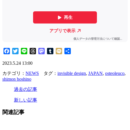
Facebook
Twitter
Line
Threads
Mastodon
Tumblr
Mixi
共
有
2023.5.24 13:00
カテゴリ：
NEWS
タグ：
invisible design
,
JAPAN
,
osteoleuco
,
shimon hoshino
過去の記事
新しい記事
関連記事