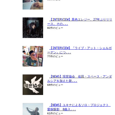
【INTERVIEW】黒色エレジー、27年ぶりリリ
ース。その...
82件のビュー
【INTERVIEW】『ライブ・アット・シェルガ
ーデン』につ...
77件のビュー
【NEWS】現世協会　佐田・スペース・アンダ
ルシアを加えた新...
69件のビュー
【NEWS】ユキナによるソロ・プロジェクト 
愛探眼影　8曲入...
61件のビュー