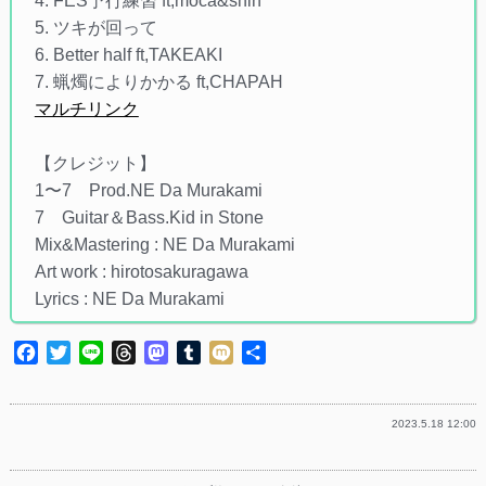
4. FES予行練習 ft,moca&shin
5. ツキが回って
6. Better half ft,TAKEAKI
7. 蝋燭によりかかる ft,CHAPAH
マルチリンク
【クレジット】
1〜7 Prod.NE Da Murakami
7 Guitar＆Bass.Kid in Stone
Mix&Mastering : NE Da Murakami
Art work : hirotosakuragawa
Lyrics : NE Da Murakami
Facebook
Twitter
Line
Threads
Mastodon
Tumblr
Mixi
共
有
2023.5.18 12:00