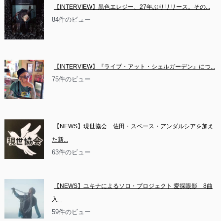
【INTERVIEW】黒色エレジー、27年ぶりリリース。その...
84件のビュー
【INTERVIEW】『ライブ・アット・シェルガーデン』につ...
75件のビュー
【NEWS】現世協会　佐田・スペース・アンダルシアを加え
た新...
63件のビュー
【NEWS】ユキナによるソロ・プロジェクト 愛探眼影　8曲
入...
59件のビュー