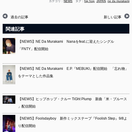
カテゴリ：
NEWS
タグ：
hip hop
,
JAPAN
,
ne da murakami
過去の記事
新しい記事
関連記事
【NEWS】NE Da Murakami Nanaをfeat.に迎えたシングル
「FNTY」配信開始
【NEWS】NE Da Murakami E.P.『MEBUKI』配信開始 「忘れ物」
をテーマとした作品集
【NEWS】ヒップホップ・クルー TiGht Plump 新曲「米・ブルース
」配信開始
【NEWS】Foolsdayboy 新作ミックステープ『Foolish Step』9/8よ
り配信開始