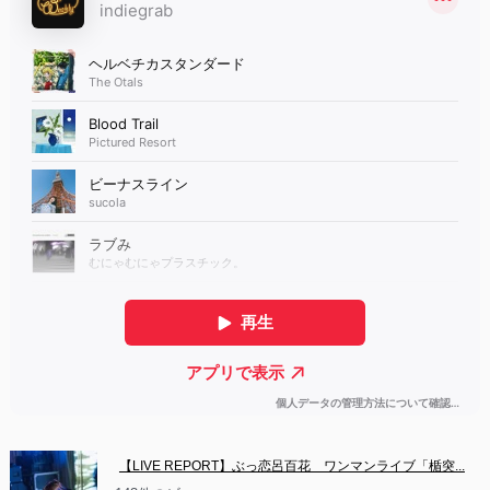
【LIVE REPORT】ぶっ恋呂百花　ワンマンライブ「楯突...