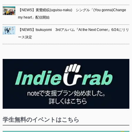
【NEWS】黄鶯睍睆(uguisu-naku) シングル「(You gonna)Change
my heart」配信開始
【NEWS】tsukuyomi 3rdアルバム『At the Next Corner』6/24にリリ
ース決定
学生無料のイベントはこちら