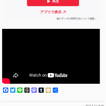
Facebook
Twitter
Line
Threads
Mastodon
Tumblr
Mixi
共
有
2023.5.17 18:00