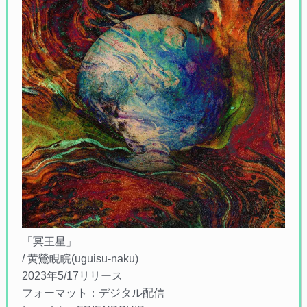
「冥王星」
/ 黄鶯睍睆(uguisu-naku)
2023年5/17リリース
フォーマット：デジタル配信