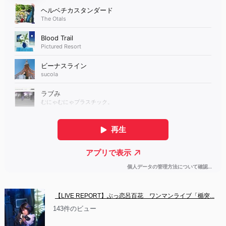
【LIVE REPORT】ぶっ恋呂百花　ワンマンライブ「楯突...
143件のビュー