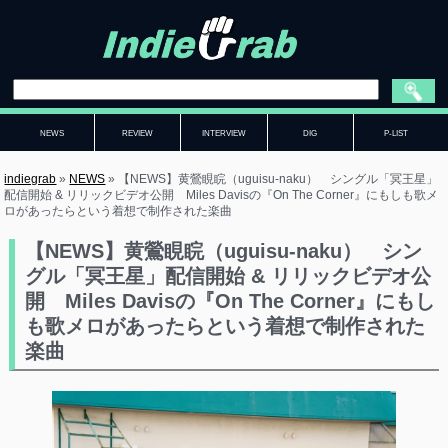
NEWS
REVIEW
INTERVIEW
DIG
P-LIST
indiegrab
»
NEWS
»
【NEWS】黄鶯睍睆（uguisu-naku） シングル「冥王星」
配信開始 & リリックビデオ公開 Miles Davisの『On The Corner』にもしも歌メ
ロがあったらという着想で制作された楽曲
【NEWS】黄鶯睍睆（uguisu-naku） シン
グル「冥王星」配信開始 & リリックビデオ公
開 Miles Davisの『On The Corner』にもし
も歌メロがあったらという着想で制作された
楽曲