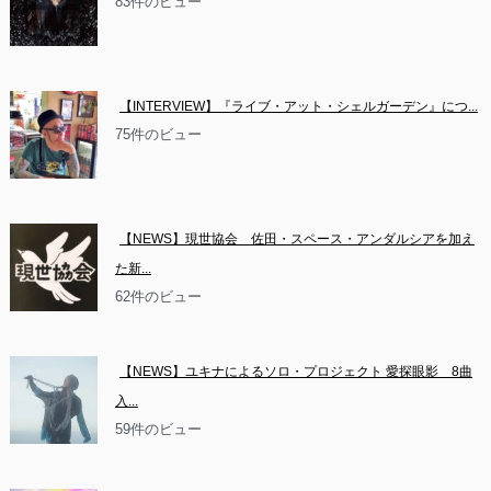
83件のビュー
【INTERVIEW】『ライブ・アット・シェルガーデン』につ...
75件のビュー
【NEWS】現世協会　佐田・スペース・アンダルシアを加え
た新...
62件のビュー
【NEWS】ユキナによるソロ・プロジェクト 愛探眼影　8曲
入...
59件のビュー