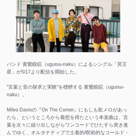
バンド 黄鶯睍睆（uguisu-naku）によるシングル「冥王
星」が5/17より配信を開始した。
“言葉と音の探求と実験”を標榜する 黄鶯睍睆（uguisu-
naku）。
Miles Davisの『On The Corner』にもしも歌メロがあっ
たら、というところから着想を得たという本楽曲は、言
葉を次々に繰り出しながらワンコードでひたすら突き進
んでゆく、オルタナティブで土着的/呪術的なコールド・