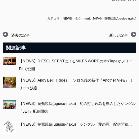
カテゴリ：
NEWS
タグ：
funk
,
JAPAN
,
黄鶯睍睆(uguisu-naku)
過去の記事
新しい記事
関連記事
【NEWS】DIESEL SCENTによるMILES WORDのMixTapeがフリー
DLで公開
【NEWS】Andy Bell（Ride） ソロ名義の新作『Another View』リ
リース決定…
【NEWS】黄鶯睍睆(uguisu-naku) 初の打ち込みを導入したシングル
「JET」配信開始
【NEWS】黄鶯睍睆(uguisu-naku) シングル「愛の罠」配信開始…