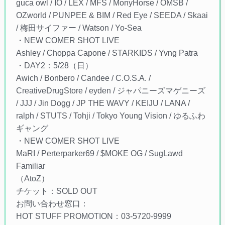
guca owl / IO / LEX / MFS / MonyHorse / OMSB /
OZworld / PUNPEE & BIM / Red Eye / SEEDA / Skaai
/ 梅田サイファー / Watson / Yo-Sea
・NEW COMER SHOT LIVE
Ashley / Choppa Capone / STARKIDS / Yvng Patra
・DAY2：5/28（日）
Awich / Bonbero / Candee / C.O.S.A. /
CreativeDrugStore / eyden / ジャパニーズマゲニーズ
/ JJJ / Jin Dogg / JP THE WAVY / KEIJU / LANA /
ralph / STUTS / Tohji / Tokyo Young Vision / ゆるふわ
ギャング
・NEW COMER SHOT LIVE
MaRI / Perterparker69 / $MOKE OG / SugLawd
Familiar
（AtoZ）
チケット：SOLD OUT
お問い合わせ窓口：
HOT STUFF PROMOTION：03-5720-9999