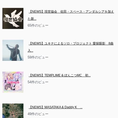
【NEWS】現世協会　佐田・スペース・アンダルシアを加え
た新...
65件のビュー
【NEWS】ユキナによるソロ・プロジェクト 愛探眼影　8曲
入...
59件のビュー
【NEWS】TEMPLIME & ぽんこつMC　初...
54件のビュー
【NEWS】MASATAKA & Daddy K　...
49件のビュー