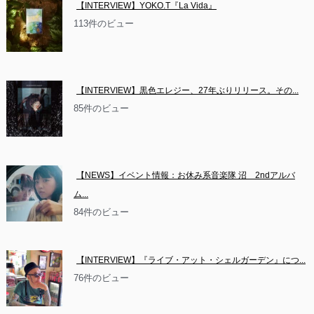
【INTERVIEW】YOKO.T『La Vida』
113件のビュー
【INTERVIEW】黒色エレジー、27年ぶりリリース。その...
85件のビュー
【NEWS】イベント情報：お休み系音楽隊 沼　2ndアルバ
ム...
84件のビュー
【INTERVIEW】『ライブ・アット・シェルガーデン』につ...
76件のビュー