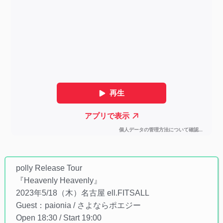
polly Release Tour
『Heavenly Heavenly』
2023年5/18（木）名古屋 ell.FITSALL
Guest：paionia / さよならポエジー
Open 18:30 / Start 19:00