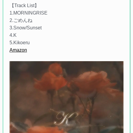
【Track List】
1.MORNINGRISE
2.ごめんね
3.Snow/Sunset
4.K
5.Kikoeru
Amazon