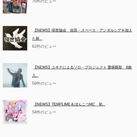
75件のビュー
【NEWS】現世協会　佐田・スペース・アンダルシアを加え
た新...
62件のビュー
【NEWS】ユキナによるソロ・プロジェクト 愛探眼影　8曲
入...
59件のビュー
【NEWS】TEMPLIME & ぽんこつMC　初...
54件のビュー