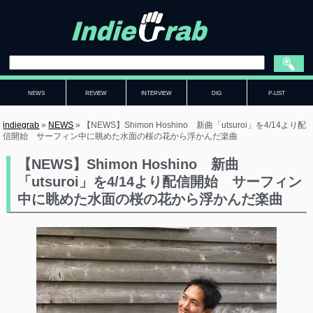
NEWS
REVIEW
INTERVIEW
DIG
P-LIST
indiegrab
»
NEWS
»
【NEWS】Shimon Hoshino 新曲「utsuroi」を4/14より配
信開始 サーフィン中に眺めた水面の桜の花から浮かんだ楽曲
【NEWS】Shimon Hoshino 新曲
「utsuroi」を4/14より配信開始 サーフィン
中に眺めた水面の桜の花から浮かんだ楽曲