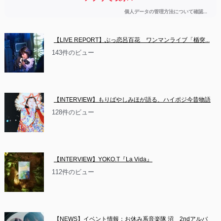
【LIVE REPORT】ぶっ恋呂百花　ワンマンライブ「楯突...
143件のビュー
【INTERVIEW】もりばやしみほが語る、ハイポジ今昔物語
128件のビュー
【INTERVIEW】YOKO.T『La Vida』
112件のビュー
【NEWS】イベント情報：お休み系音楽隊 沼　2ndアルバ