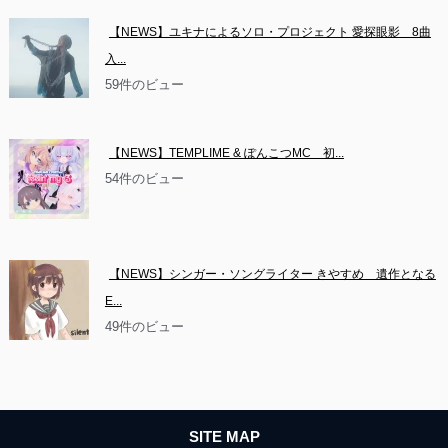
【NEWS】ユキナによるソロ・プロジェクト 愛探眼影　8曲
入...
59件のビュー
【NEWS】TEMPLIME & ぽんこつMC　初...
54件のビュー
【NEWS】シンガー・ソングライター きやすめ　遺作となる
E...
49件のビュー
SITE MAP