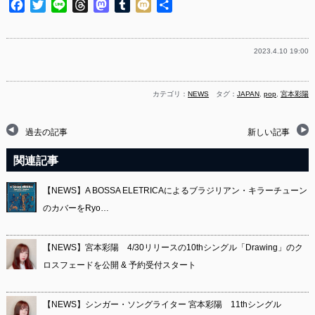
Facebook
Twitter
Line
Threads
Mastodon
Tumblr
Mixi
共
有
2023.4.10 19:00
カテゴリ：
NEWS
タグ：
JAPAN
,
pop
,
宮本彩陽
過去の記事
新しい記事
関連記事
【NEWS】A BOSSA ELETRICAによるブラジリアン・キラーチューン
のカバーをRyo…
【NEWS】宮本彩陽 4/30リリースの10thシングル「Drawing」のク
ロスフェードを公開 & 予約受付スタート
【NEWS】シンガー・ソングライター 宮本彩陽 11thシングル