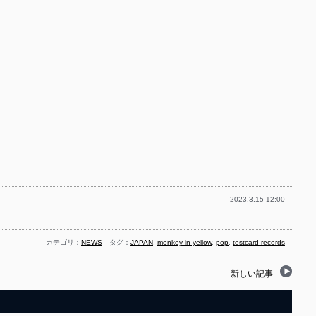
2023.3.15 12:00
カテゴリ：
NEWS
タグ：
JAPAN
,
monkey in yellow
,
pop
,
testcard records
新しい記事