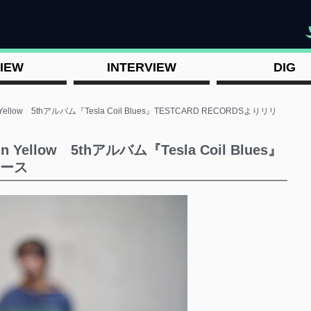
"
IEW
INTERVIEW
DIG
ellow 5thアルバム『Tesla Coil Blues』TESTCARD RECORDSよりリリ
Yellow 5thアルバム『Tesla Coil Blues』
リース