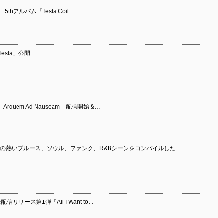
 5thアルバム『Tesla Coil…
a Tesla」公開…
「Arguem Ad Nauseam」配信開始 &…
東京の熱いブルース、ソウル、ファンク、R&Bシーンをコンパイルした…
続配信リリース第1弾「All I Want to…