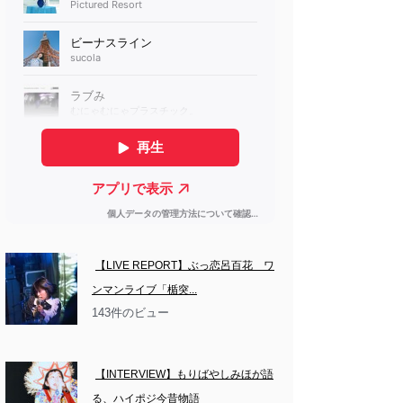
【LIVE REPORT】ぶっ恋呂百花　ワ
ンマンライブ「楯突...
143件のビュー
【INTERVIEW】もりばやしみほが語
る、ハイポジ今昔物語