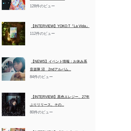
128件のビュー
【INTERVIEW】YOKO.T『La Vida』
112件のビュー
【NEWS】イベント情報：お休み系
音楽隊 沼　2ndアルバム...
84件のビュー
【INTERVIEW】黒色エレジー、27年
ぶりリリース。その...
80件のビュー