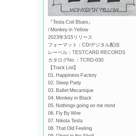
『Tesla Coil Blues』
/ Monkey in Yellow
2023年3/15リリース
フォーマット：CD/デジタル配信
レーベル：TESTCARD RECORDS
カタログNo.：TCRD-030
【Track List】
01. Happiness Factory
02. Sleep Party
03. Ballet Mecanique
04. Monkey in Black
05. Nothings going on me mind
06. Fly By Wire
07. Nikola Tesla
08. That Old Feeling
09. Ghost in the Shell