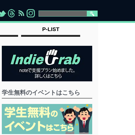
>
">
">
" >
P-LIST
学生無料のイベントはこちら