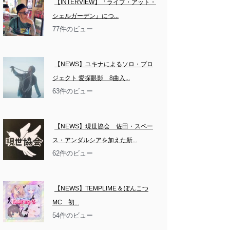
【INTERVIEW】『ライブ・アット・
シェルガーデン』につ...
77件のビュー
【NEWS】ユキナによるソロ・プロ
ジェクト 愛探眼影　8曲入...
63件のビュー
【NEWS】現世協会　佐田・スペー
ス・アンダルシアを加えた新...
62件のビュー
【NEWS】TEMPLIME & ぽんこつ
MC　初...
54件のビュー