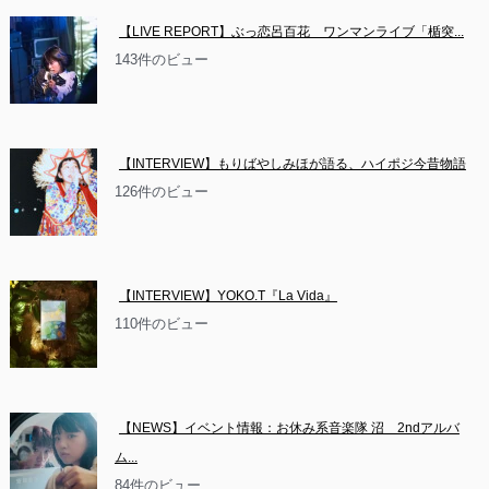
【LIVE REPORT】ぶっ恋呂百花　ワンマンライブ「楯突...
143件のビュー
【INTERVIEW】もりばやしみほが語る、ハイポジ今昔物語
126件のビュー
【INTERVIEW】YOKO.T『La Vida』
110件のビュー
【NEWS】イベント情報：お休み系音楽隊 沼　2ndアルバ
ム...
84件のビュー