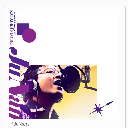
『JuNan』