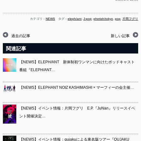
カテゴリ：
NEWS
タグ：
eleph/ant
,
J-pop
,
phetish/tokyo
,
pop
,
片岡フグリ
過去の記事
新しい記事
関連記事
【NEWS】ELEPH/ANT 新体制初ワンマンに向けたポッドキャスト
番組『ELEPH/ANT…
【NEWS】ELEPHANT NOIZ KASHIMASHI × マーフィーの会主催…
【NEWS】イベント情報：片岡フグリ E.P.『JuNan』リリースイベ
ント開催決定…
【NEWS】イベント情報：qujakuによる東名阪ツアー『QUJAKU