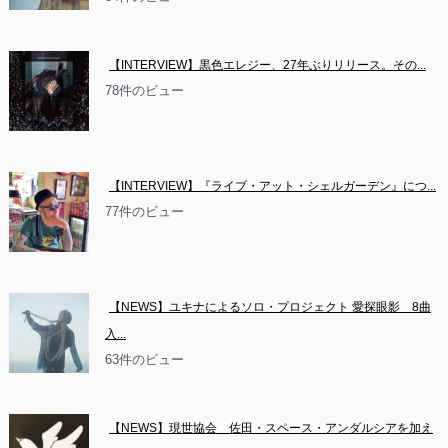
【INTERVIEW】黒色エレジー、27年ぶりリリース。その...
78件のビュー
【INTERVIEW】『ライブ・アット・シェルガーデン』につ...
77件のビュー
【NEWS】ユキナによるソロ・プロジェクト 愛探眼影　8曲
入...
63件のビュー
【NEWS】現世協会　佐田・スペース・アンダルシアを加え