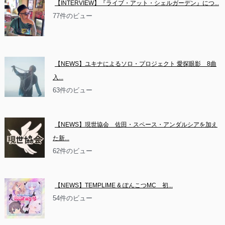
【INTERVIEW】『ライブ・アット・シェルガーデン』につ...
77件のビュー
【NEWS】ユキナによるソロ・プロジェクト 愛探眼影　8曲
入...
63件のビュー
【NEWS】現世協会　佐田・スペース・アンダルシアを加え
た新...
62件のビュー
【NEWS】TEMPLIME & ぽんこつMC　初...
54件のビュー