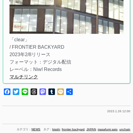
「clear」
/ FRONTIER BACKYARD
2023年2/8リリース
フォーマット：デジタル配信
レーベル：Niw! Records
マルチリンク
Facebook
Twitter
Line
Threads
Mastodon
Tumblr
Mixi
共
有
2023.1.26 12:00
カテゴリ：
NEWS
タグ：
bisshi
,
frontier backyard
,
JAPAN
,
masafumi sato
,
unchain