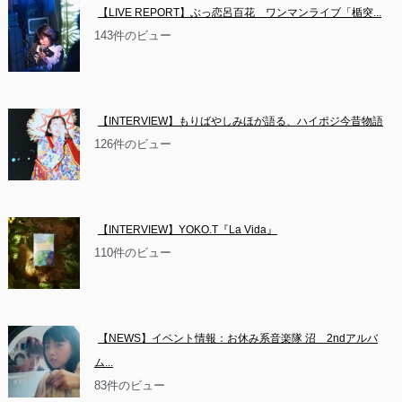
【LIVE REPORT】ぶっ恋呂百花　ワンマンライブ「楯突...
143件のビュー
【INTERVIEW】もりばやしみほが語る、ハイポジ今昔物語
126件のビュー
【INTERVIEW】YOKO.T『La Vida』
110件のビュー
【NEWS】イベント情報：お休み系音楽隊 沼　2ndアルバ
ム...
83件のビュー