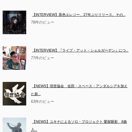
【INTERVIEW】黒色エレジー、27年ぶりリリース。その...
78件のビュー
【INTERVIEW】『ライブ・アット・シェルガーデン』につ...
77件のビュー
【NEWS】現世協会　佐田・スペース・アンダルシアを加え
た新...
63件のビュー
【NEWS】ユキナによるソロ・プロジェクト 愛探眼影　8曲
入...