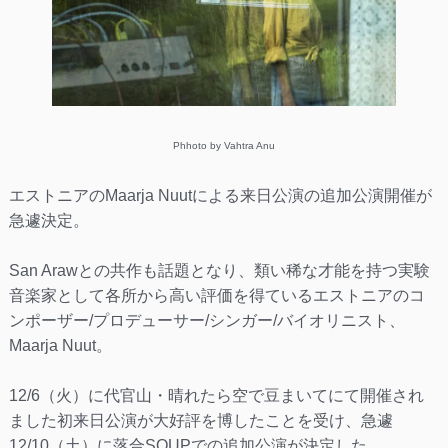
Phhoto by Vahtra Anu
エストニアのMaarja Nuutによる来日公演の追加公演開催が
急遽決定。
San Arawとの共作も話題となり、類い稀な才能を持つ実験
音楽家として各所から高い評価を得ているエストニアのコ
ンポーザー/プロデューサー/シンガー/バイオリニスト、
Maarja Nuut。
12/6（火）に代官山・晴れたら空で豆まいてにて開催され
ました初来日公演が大好評を博したことを受け、急遽
12/10（土）に落合SOUPでの追加公演が決定した。