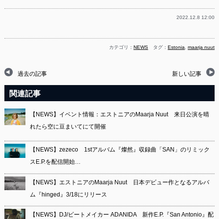
2022.12.8 12:00
カテゴリ：
NEWS
タグ：
Estonia
,
maarja nuut
過去の記事
新しい記事
関連記事
【NEWS】イベント情報：エストニアのMaarja Nuut 来日公演を晴
れたら空に豆まいてにて開催
【NEWS】zezeco 1stアルバム『燦然』収録曲「SAN」のリミック
スE.P.を配信開始…
【NEWS】エストニアのMaarja Nuut 日本デビュー作となるアルバ
ム『hinged』3/18にリリース
【NEWS】DJ/ビートメイカー ADANIDA 新作E.P.『San Antonio』配