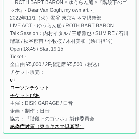
「ROTH BART BARON × ゆうらん船 ×『階段下のゴ
ッホ』- Dear Van Gogh, my own art. -」
2022年11/1（火）鶯谷 東京キネマ倶楽部
LIVE ACT：ゆうらん船 / ROTH BART BARON
Talk Session：内村イタル / 三船雅也 / SUMIRE / 石川
瑠華 / 秋谷郁甫 / 小牧桜 / 木村美和（絵画担当）
Open 18:45 / Start 19:15
Ticket：
全自由 ¥5,000 / 2F指定席 ¥5,500（税込）
チケット販売：
e+
ローソンチケット
チケットぴあ
主催：DISK GARAGE / 日音
企画・制作：日音
協力：『階段下のゴッホ』製作委員会
感染症対策（東京キネマ倶楽部）