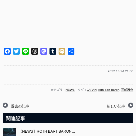
Facebook
Twitter
Line
Threads
Mastodon
Tumblr
Mixi
共
有
2022.10.24 21:00
カテゴリ：
NEWS
タグ：
JAPAN
,
roth bart baron
,
三船雅也
過去の記事
新しい記事
関連記事
【NEWS】ROTH BART BARON…