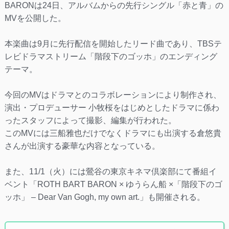
BARONは24日、アルバムからの先行シングル「赤と青」の
MVを公開した。
本楽曲は9月に先行配信を開始したリード曲であり、TBSテ
レビドラマストリーム「階段下のゴッホ」のエンディング
テーマ。
今回のMVはドラマとのコラボレーションにより制作され、
演出・プロデューサー 小牧桜をはじめとしたドラマに係わ
ったスタッフによって撮影、編集が行われた。
このMVには三船雅也だけでなくドラマにも出演する倉悠貴
さんが出演する豪華な内容となっている。
また、11/1（火）には鶯谷の東京キネマ倶楽部にて番組イ
ベント「ROTH BART BARON × ゆうらん船 ×「階段下のゴ
ッホ」 – Dear Van Gogh, my own art.」も開催される。