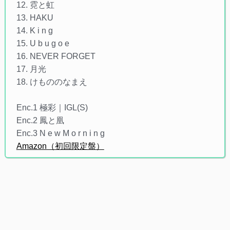
12. 霓と虹
13. HAKU
14. K i n g
15. U b u g o e
16. NEVER FORGET
17. 月光
18. けもののなまえ
Enc.1 極彩｜IGL(S)
Enc.2 鳳と凰
Enc.3 N e w M o r n i n g
Amazon（初回限定盤）