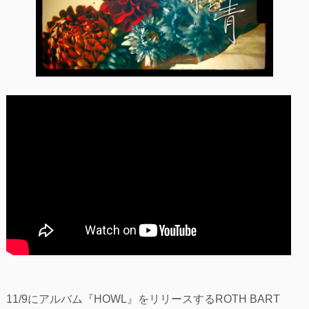
11/9にアルバム『HOWL』をリリースするROTH BART