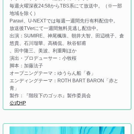
毎週火曜深夜24:58からTBS系にて放送中。（※一部
地域を除く）
Paravi、U-NEXTでは毎週一週間先行有料配信中。
放送後TVerにて一週間無料見逃し配信中。
出演：SUMIRE、神尾楓珠、朝井大智、田辺桃子、倉
悠貴、石川瑠華、高橋侃、秋谷郁甫
、田中隆三、美波、利重剛ほか
演出・プロデューサー：小牧桜
脚本：加藤法子
オープニングテーマ：ゆうらん船「春」
エンディングテーマ：ROTH BART BARON「赤と
青」
製作：『階段下のゴッホ』製作委員会
公式HP