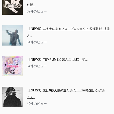
た新...
69件のビュー
【NEWS】ユキナによるソロ・プロジェクト 愛探眼影　8曲
入...
61件のビュー
【NEWS】TEMPLIME & ぽんこつMC　初...
54件のビュー
【NEWS】愛は0秒天使弾道ミサイル　2nd配信シングル
「天...
49件のビュー