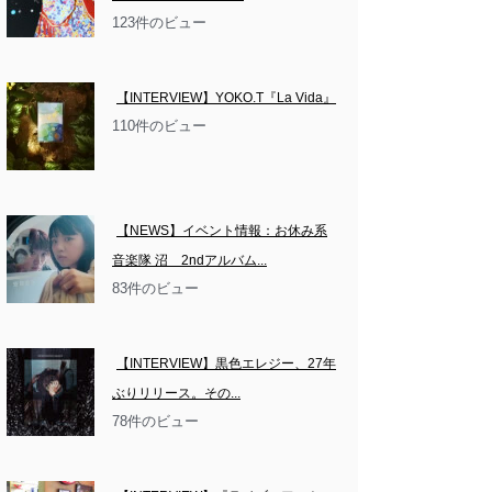
123件のビュー
【INTERVIEW】YOKO.T『La Vida』
110件のビュー
【NEWS】イベント情報：お休み系
音楽隊 沼　2ndアルバム...
83件のビュー
【INTERVIEW】黒色エレジー、27年
ぶりリリース。その...
78件のビュー