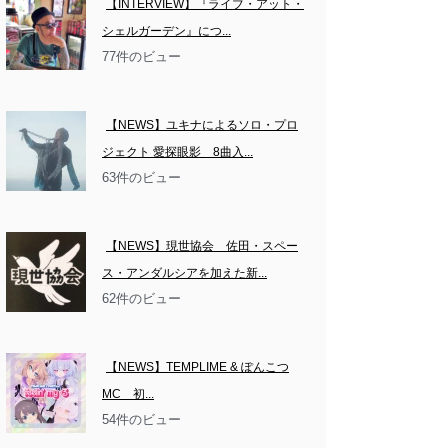
【INTERVIEW】『ライブ・アット・
シェルガーデン』につ...
77件のビュー
【NEWS】ユキナによるソロ・プロ
ジェクト 愛探眼影　8曲入...
63件のビュー
【NEWS】現世協会　佐田・スペー
ス・アンダルシアを加えた新...
62件のビュー
【NEWS】TEMPLIME & ぽんこつ
MC　初...
54件のビュー