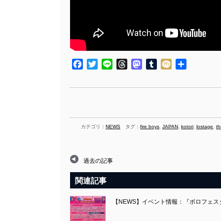
Facebook
Twitter
Line
Threads
Mastodon
Tumblr
Mixi
共
有
カテゴリ：
NEWS
タグ：
fire boys
,
JAPAN
,
kotori
,
lostage
,
t
過去の記事
関連記事
【NEWS】イベント情報：『ボロフェス