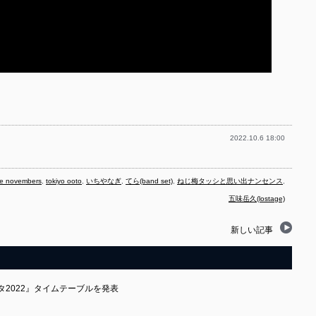
2022.10.6 18:00
he novembers
,
tokiyo ooto
,
いちやなぎ
,
てら(band set)
,
ねじ梅タッシと思い出ナンセンス
,
五味岳久(lostage)
新しい記事
タ2022』タイムテーブルを発表