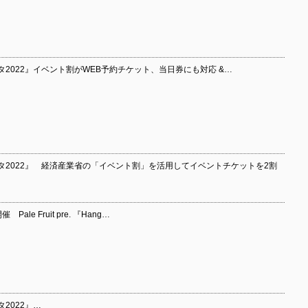
2022』イベント割がWEB予約チケット、当日券にも対応 &…
タ2022』 経済産業省の「イベント割」を活用してイベントチケットを2割
le Fruit pre. 『Hang…
2022』…