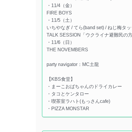
・11/4（金）
FIRE BOYS
・11/5（土）
いちやなぎ / てら(band set) / ねじ梅タ
TALK SESSION「ウクライナ避難民
・11/6（日）
THE NOVEMBERS
party navigator：MC土龍
【KBS食堂】
・まーこおばちゃんのドライカレー
・タコとケンタロー
・喫茶室ラハト(もっさんcafe)
・PIZZA MONSTAR