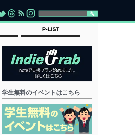
>
">
">
" >
P-LIST
学生無料のイベントはこちら