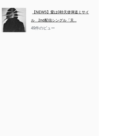
【NEWS】愛は0秒天使弾道ミサイ
ル　2nd配信シングル「天...
49件のビュー