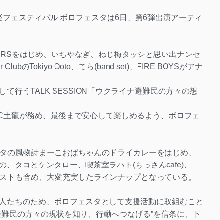
音楽フェスティバル ボロフェスタは6日、第6弾出演アーティ
EMBERSをはじめ、いちやなぎ、ねじ梅タッシと思い出ナンセ
ubのTokiyo Ooto、てら(band set)、FIRE BOYSがアナ
行うTALK SESSION「ウクライナ避難民の方々の想
C土龍が務め、最後まで安心して楽しめるよう、ボロフェ
スタの風物詩まーこおばちゃんのドライカレーをはじめ、
、タコとケンタロー、喫茶室ラハト(もっさんcafe)、
ーティストも含め、大変充実したラインナップとなっている。
人たちのため、ボロフェスタとして支援活動に取組むこと
避難民の方々の現状を知り、行動へつなげる”を信条に、下