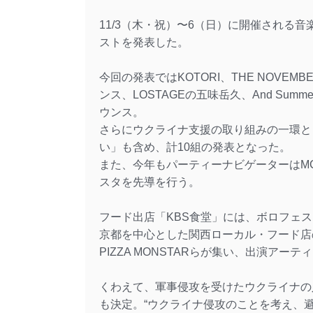
11/3（木・祝）〜6（日）に開催される
ストを発表した。
今回の発表ではKOTORI、THE NOV
ンス、LOSTAGEの五味岳久、And Summer Cl
ウンス。
さらにウクライナ支援の取り組みの一環として
い」も含め、計10組の発表となった。
また、今年もパーティーナビゲーターはM
スタを先導を行う。
フード出店「KBS食堂」には、ボロフェ
京都を中心とした関西ローカル・フード店の
PIZZA MONSTARらが集い、出演ア
くわえて、軍事侵攻を受けたウクライナの
も決定。“ウクライナ侵攻のことを考え、