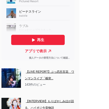
【LIVE REPORT】ぶっ恋呂百花　ワ
ンマンライブ「楯突...
143件のビュー
【INTERVIEW】もりばやしみほが語
る、ハイポジ今昔物語