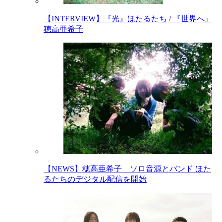
【INTERVIEW】『光』ほたるたち / 『世界へ』
穂高亜希子
【NEWS】穂高亜希子 ソロ音源とバンド ほた
るたちのデジタル配信を開始