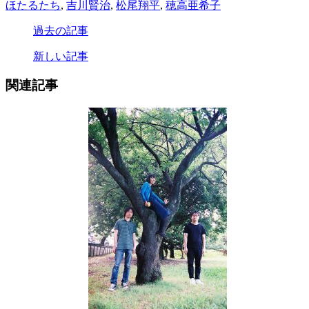
ほたるたち
,
吉川賢治
,
松尾翔平
,
穂高亜希子
過去の記事
新しい記事
関連記事