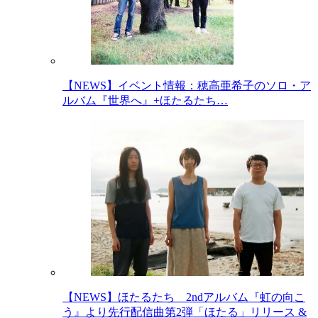
【NEWS】イベント情報：穂高亜希子のソロ・ア
ルバム『世界へ』+ほたるたち…
【NEWS】ほたるたち 2ndアルバム『虹の向こ
う』より先行配信曲第2弾「ほたる」リリース &