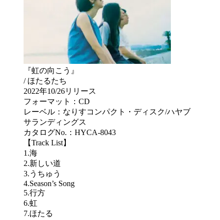
『虹の向こう』
/ ほたるたち
2022年10/26リリース
フォーマット：CD
レーベル：なりすコンパクト・ディスク/ハヤブ
サランディングス
カタログNo.：HYCA-8043
【Track List】
1.海
2.新しい道
3.うちゅう
4.Season’s Song
5.行方
6.虹
7.ほたる