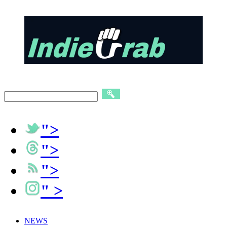
">
">
">
" >
NEWS