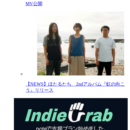
MV公開
【NEWS】ほたるたち 2ndアルバム『虹の向こ
う』リリース