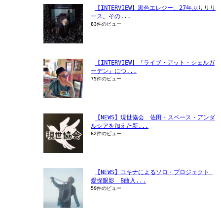
【INTERVIEW】黒色エレジー、27年ぶりリリ
ース。その...
83件のビュー
【INTERVIEW】『ライブ・アット・シェルガ
ーデン』につ...
75件のビュー
【NEWS】現世協会　佐田・スペース・アンダ
ルシアを加えた新...
62件のビュー
【NEWS】ユキナによるソロ・プロジェクト 
愛探眼影　8曲入...
59件のビュー