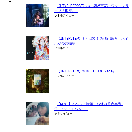
【LIVE REPORT】ぶっ恋呂百花　ワンマンラ
イブ「楯突...
143件のビュー
【INTERVIEW】もりばやしみほが語る、ハイ
ポジ今昔物語
128件のビュー
【INTERVIEW】YOKO.T『La Vida』
112件のビュー
【NEWS】イベント情報：お休み系音楽隊 
沼　2ndアルバム...
84件のビュー