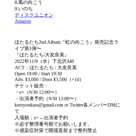
8.風の向こう
9.いのち
ディスクユニオン
Amazon
ほたるたち2nd Album『虹の向こう』発売記念ラ
イブ第1弾〜
『ほたるたち/大友良英』
2022年11/9（水）下北沢440
ACT：ほたるたち / 大友良英
Open 19:00 / Start 19:30
Adv. ¥3,000 / Door ¥3,500（+1d）
チケット販売：
・e+（9/30 12:00〜）
・出演者予約（9/30 12:00〜）
keroyonkara@gmail.com or Twitter各メンバーDMに
て
入場順：e+→出演者予約
※必ず整理番号順でお願いします。
※感染症対策で開場直前まで整列禁止