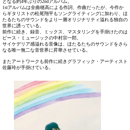
となる約4年ぶりの2ndアルバム。
1stアルバムは全曲穂高による作詞、作曲だったが、今作か
らギタリストの松尾翔平もソングライティングに加わり、ほ
たるたちのサウンドをより一層オリジナリティ溢れる独自の
世界に誘っている。
前作に続き、録音、ミックス、マスタリングを手掛けたのは
ピース・ミュージックの中村宗一郎。
サイケデリア感溢れる音像は、ほたるたちのサウンドをさら
なる唯一無二な音世界に昇華させている。
またアートワークも前作に続きグラフィック・アーティスト
佐藤玲が手掛けている。