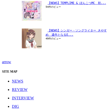
【NEWS】TEMPLIME & ぽんこつMC　初...
54件のビュー
【NEWS】シンガー・ソングライター きやす
め　遺作となるE...
49件のビュー
arrow
SITE MAP
NEWS
REVIEW
INTERVIEW
DIG