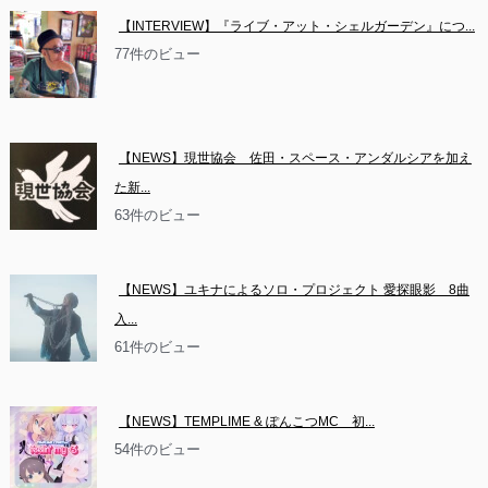
【INTERVIEW】『ライブ・アット・シェルガーデン』につ...
77件のビュー
【NEWS】現世協会　佐田・スペース・アンダルシアを加え
た新...
63件のビュー
【NEWS】ユキナによるソロ・プロジェクト 愛探眼影　8曲
入...
61件のビュー
【NEWS】TEMPLIME & ぽんこつMC　初...
54件のビュー