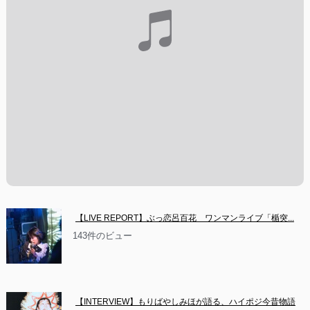
【LIVE REPORT】ぶっ恋呂百花　ワンマンライブ「楯突...
143件のビュー
【INTERVIEW】もりばやしみほが語る、ハイポジ今昔物語