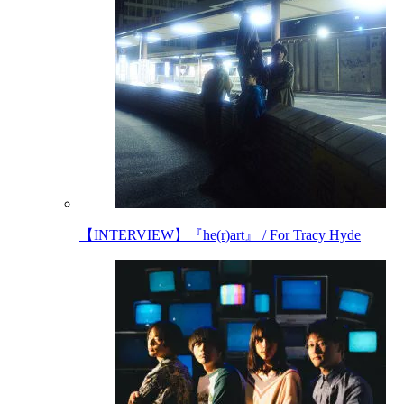
【INTERVIEW】『he(r)art』 / For Tracy Hyde