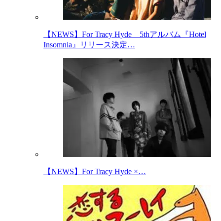
【NEWS】For Tracy Hyde 5thアルバム『Hotel
Insomnia』リリース決定…
【NEWS】For Tracy Hyde ×…