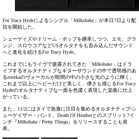
For Tracy Hydeによるシングル「Milkshake」が本日7日より配
信を開始した。
シューゲイズやドリーム・ポップを継承しつつ、エモ、グラ
ンジ、スロウコアなどUSオルタナをも呑み込んだサウンド
へと進化を続けるFor Tracy Hyde。
これまでにもライヴで披露されてきた「Milkshake」はドラ
イブするオルタナティブなギターサウンドの中で透明感のあ
るeurekaのヴォーカルが暗闇の中の小さな光のように輝く。
これまで以上にヘビーだけど美しく、儚さも感じるFor Tracy
Hydeのオルタナティブな一面を色濃く表現した楽曲に仕上
がっている。
また、11/2にはタイで急激に注目を集めるオルタナティブ/シ
ューゲイザー・バンド、Death Of Heatherとのスプリット7イ
ンチ『Milkshake / Pretty Things』をリリースすることも発
表。