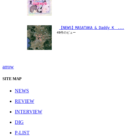
【NEWS】MASATAKA & Daddy K　...
49件のビュー
arrow
SITE MAP
NEWS
REVIEW
INTERVIEW
DIG
P-LIST