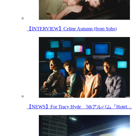
【INTERVIEW】Celine Autumn (from Sobs)
【NEWS】For Tracy Hyde 5thアルバム『Hotel…