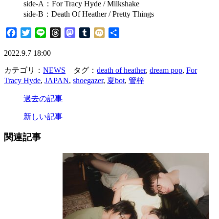
side-A：For Tracy Hyde / Milkshake
side-B：Death Of Heather / Pretty Things
Facebook
Twitter
Line
Threads
Mastodon
Tumblr
Mixi
共
有
2022.9.7 18:00
カテゴリ：
NEWS
タグ：
death of heather
,
dream pop
,
For
Tracy Hyde
,
JAPAN
,
shoegazer
,
夏bot
,
管梓
過去の記事
新しい記事
関連記事