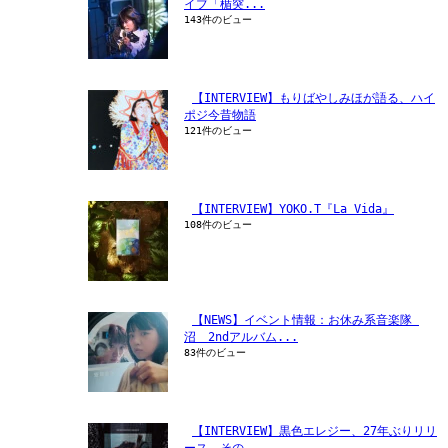
イブ「楯突...
143件のビュー
【INTERVIEW】もりばやしみほが語る、ハイ
ポジ今昔物語
121件のビュー
【INTERVIEW】YOKO.T『La Vida』
108件のビュー
【NEWS】イベント情報：お休み系音楽隊 
沼　2ndアルバム...
83件のビュー
【INTERVIEW】黒色エレジー、27年ぶりリリ
ース。その...