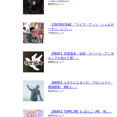
82件のビュー
【INTERVIEW】『ライブ・アット・シェルガ
ーデン』につ...
77件のビュー
【NEWS】現世協会　佐田・スペース・アンダ
ルシアを加えた新...
69件のビュー
【NEWS】ユキナによるソロ・プロジェクト 
愛探眼影　8曲入...
61件のビュー
【NEWS】TEMPLIME & ぽんこつMC　初...
54件のビュー