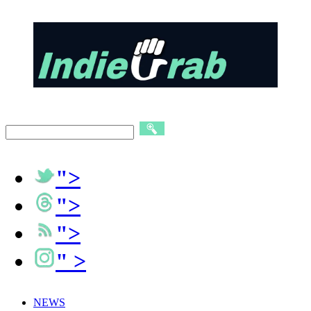
">
">
">
" >
NEWS