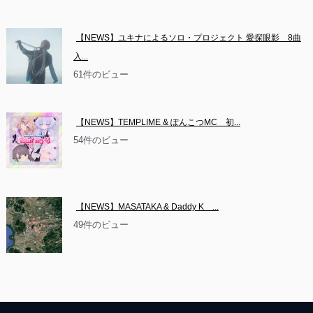
【NEWS】ユキナによるソロ・プロジェクト 愛探眼影　8曲
入...
61件のビュー
【NEWS】TEMPLIME & ぽんこつMC　初...
54件のビュー
【NEWS】MASATAKA & Daddy K　...
49件のビュー