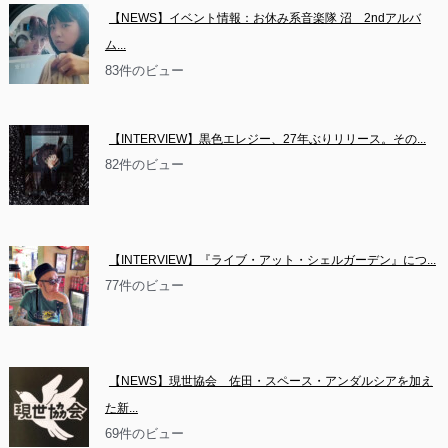
【NEWS】イベント情報：お休み系音楽隊 沼　2ndアルバ
ム...
83件のビュー
【INTERVIEW】黒色エレジー、27年ぶりリリース。その...
82件のビュー
【INTERVIEW】『ライブ・アット・シェルガーデン』につ...
77件のビュー
【NEWS】現世協会　佐田・スペース・アンダルシアを加え
た新...
69件のビュー