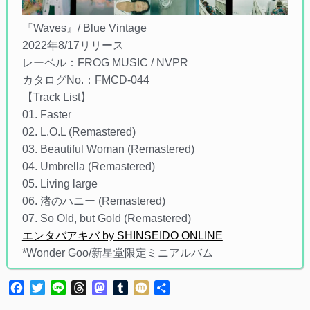
『Waves』/ Blue Vintage
2022年8/17リリース
レーベル：FROG MUSIC / NVPR
カタログNo.：FMCD-044
【Track List】
01. Faster
02. L.O.L (Remastered)
03. Beautiful Woman (Remastered)
04. Umbrella (Remastered)
05. Living large
06. 渚のハニー (Remastered)
07. So Old, but Gold (Remastered)
エンタバアキバ by SHINSEIDO ONLINE
*Wonder Goo/新星堂限定ミニアルバム
Facebook
Twitter
Line
Threads
Mastodon
Tumblr
Mixi
共
有