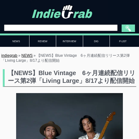
NEWS
REVIEW
INTERVIEW
DIG
P-LIST
indiegrab
»
NEWS
»
【NEWS】Blue Vintage 6ヶ月連続配信リリース第2弾
「Living Large」8/17より配信開始
【NEWS】Blue Vintage 6ヶ月連続配信リリ
ース第2弾「Living Large」8/17より配信開始