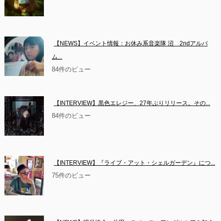
【NEWS】イベント情報：お休み系音楽隊 沼　2ndアルバ
ム...
84件のビュー
【INTERVIEW】黒色エレジー、27年ぶりリリース。その...
84件のビュー
【INTERVIEW】『ライブ・アット・シェルガーデン』につ...
75件のビュー