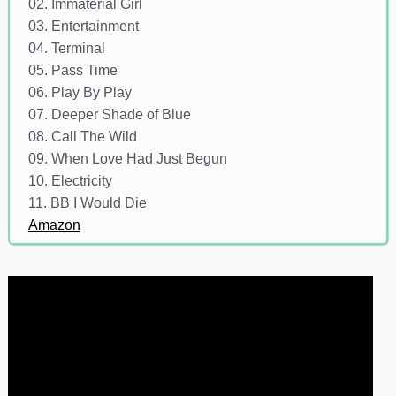
02. Immaterial Girl
03. Entertainment
04. Terminal
05. Pass Time
06. Play By Play
07. Deeper Shade of Blue
08. Call The Wild
09. When Love Had Just Begun
10. Electricity
11. BB I Would Die
Amazon