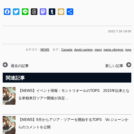
Facebook
Twitter
Line
Threads
Mastodon
Tumblr
Mixi
共
有
2022.7.26 19:00
カテゴリ：
NEWS
タグ：
Canada
,
david carriere
,
marci
,
marta cikojevic
,
tops
過去の記事
新しい記事
関連記事
【NEWS】イベント情報：モントリオールのTOPS 2015年以来とな
る単独来日ツアー開催が決定…
【NEWS】9月からアジア・ツアーを開始するTOPS Vo.ジェーンか
らのコメントを公開