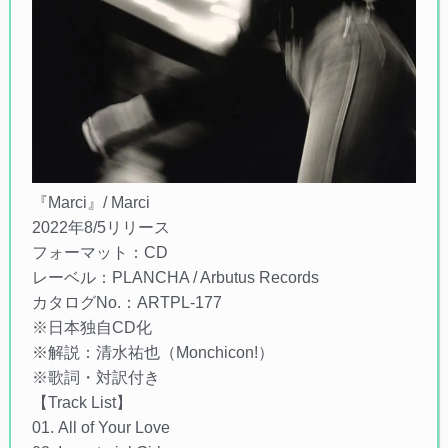
『Marci』/ Marci
2022年8/5リリース
フォーマット：CD
レーベル：PLANCHA / Arbutus Records
カタログNo.：ARTPL-177
※日本独自CD化
※解説：清水祐也（Monchicon!）
※歌詞・対訳付き
【Track List】
01. All of Your Love