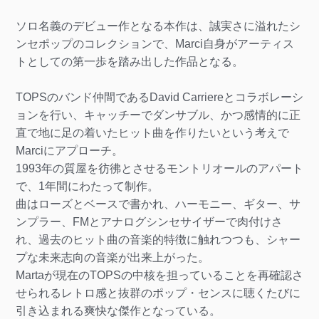
ソロ名義のデビュー作となる本作は、誠実さに溢れたシ
ンセポップのコレクションで、Marci自身がアーティス
トとしての第一歩を踏み出した作品となる。
TOPSのバンド仲間であるDavid Carriereとコラボレーシ
ョンを行い、キャッチーでダンサブル、かつ感情的に正
直で地に足の着いたヒット曲を作りたいという考えで
Marciにアプローチ。
1993年の質屋を彷彿とさせるモントリオールのアパート
で、1年間にわたって制作。
曲はローズとベースで書かれ、ハーモニー、ギター、サ
ンプラー、FMとアナログシンセサイザーで肉付けさ
れ、過去のヒット曲の音楽的特徴に触れつつも、シャー
プな未来志向の音楽が出来上がった。
Martaが現在のTOPSの中核を担っていることを再確認さ
せられるレトロ感と抜群のポップ・センスに聴くたびに
引き込まれる爽快な傑作となっている。