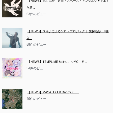
【NEWS】現世協会　佐田・スペース・アンダルシアを加え
た新...
63件のビュー
【NEWS】ユキナによるソロ・プロジェクト 愛探眼影　8曲
入...
59件のビュー
【NEWS】TEMPLIME & ぽんこつMC　初...
54件のビュー
【NEWS】MASATAKA & Daddy K　...
49件のビュー