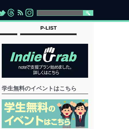
>
">
">
" >
P-LIST
学生無料のイベントはこちら