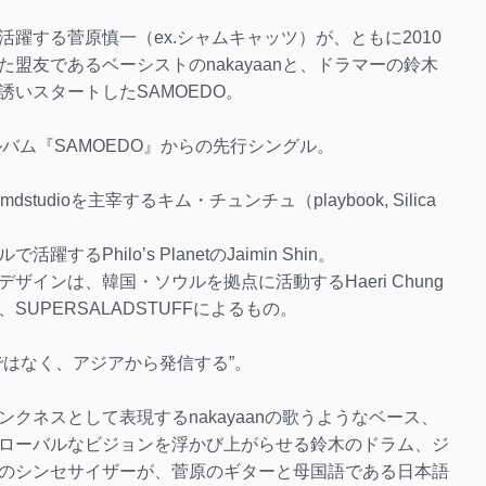
躍する菅原慎一（ex.シャムキャッツ）が、ともに2010
盟友であるベーシストのnakayaanと、ドラマーの鈴木
いスタートしたSAMOEDO。
アルバム『SAMOEDO』からの先行シングル。
udioを主宰するキム・チュンチュ（playbook, Silica
Philo’s PlanetのJaimin Shin。
インは、韓国・ソウルを拠点に活動するHaeri Chung
UPERSALADSTUFFによるもの。
ではなく、アジアから発信する”。
クネスとして表現するnakayaanの歌うようなベース、
ローバルなビジョンを浮かび上がらせる鈴木のドラム、ジ
のシンセサイザーが、菅原のギターと母国語である日本語