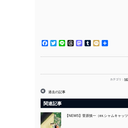
Facebook
Twitter
Line
Threads
Mastodon
Tumblr
Mixi
共
有
カテゴリ：
N
過去の記事
関連記事
【NEWS】菅原慎一（ex.シャムキャッ