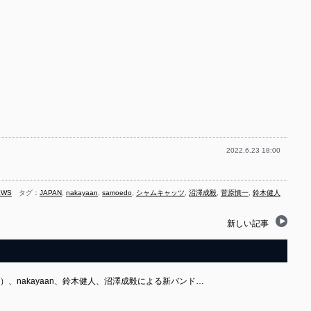
2022.6.23 18:00
EWS
タグ：
JAPAN
,
nakayaan
,
samoedo
,
シャムキャッツ
,
沼澤成毅
,
菅原慎一
,
鈴木健人
新しい記事
ツ）、nakayaan、鈴木健人、沼澤成毅による新バンド…