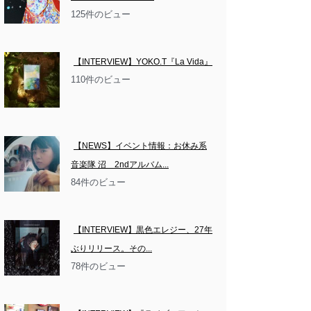
125件のビュー
【INTERVIEW】YOKO.T『La Vida』
110件のビュー
【NEWS】イベント情報：お休み系
音楽隊 沼　2ndアルバム...
84件のビュー
【INTERVIEW】黒色エレジー、27年
ぶりリリース。その...
78件のビュー