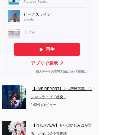
【LIVE REPORT】ぶっ恋呂百花　ワ
ンマンライブ「楯突...
143件のビュー
【INTERVIEW】もりばやしみほが語
る、ハイポジ今昔物語