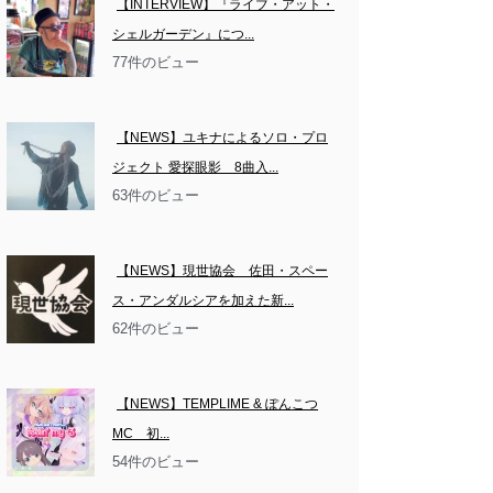
【INTERVIEW】『ライブ・アット・
シェルガーデン』につ...
77件のビュー
【NEWS】ユキナによるソロ・プロ
ジェクト 愛探眼影　8曲入...
63件のビュー
【NEWS】現世協会　佐田・スペー
ス・アンダルシアを加えた新...
62件のビュー
【NEWS】TEMPLIME & ぽんこつ
MC　初...
54件のビュー