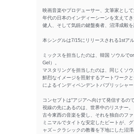
映画音楽やプロデューサー、文筆家として活
年代の日本のインディーシーンを支えてきた
健人、そして気鋭の鍵盤奏者、沼澤成毅を誘
本シングルは7/15にリリースされる1st
ミックスを担当したのは、韓国 ソウルでormdst
Gel）。
マスタリングを担当したのは、同じくソウルで活躍する
鮮烈なイメージを照射するアートワークとデザ
によるインディペンデントパブリッシャー、S
コンセプトは“アジアへ向けて発信するの
視線の先にあるのは、世界中のリスナー。
古今東西の音楽を愛し、それを独自のファン
ミニマルでタイトな安定したビートが、グ
ャズ～クラシックの教養を下地にした沼澤