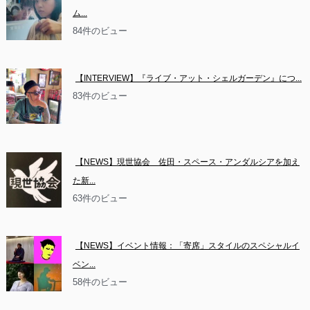
ム...
84件のビュー
【INTERVIEW】『ライブ・アット・シェルガーデン』につ...
83件のビュー
【NEWS】現世協会　佐田・スペース・アンダルシアを加え
た新...
63件のビュー
【NEWS】イベント情報：「寄席」スタイルのスペシャルイ
ベン...
58件のビュー