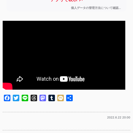
Facebook
Twitter
Line
Threads
Mastodon
Tumblr
Mixi
共
有
2022.6.22 20:00