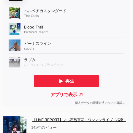
【LIVE REPORT】ぶっ恋呂百花　ワンマンライブ「楯突...
143件のビュー