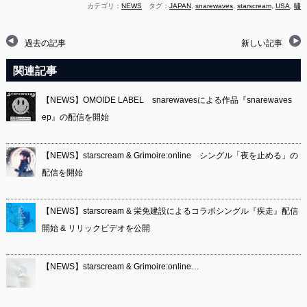
カテゴリ：
NEWS
タグ：
JAPAN
,
snarewaves
,
starscream
,
USA
,
嘯
過去の記事
新しい記事
関連記事
【NEWS】OMOIDE LABEL snarewavesによる作品『snarewaves
ep』の配信を開始
【NEWS】starscream & Grimoire:online シングル「夜を止める」の
配信を開始
【NEWS】starscream & 栄免建設によるコラボシングル『疾走』配信
開始 & リリックビデオを公開
【NEWS】starscream & Grimoire:online…