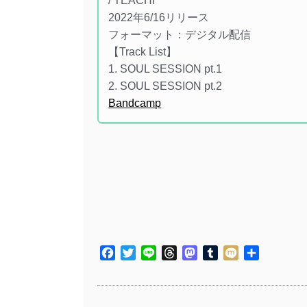
/ TEACHI
2022年6/16リリース
フォーマット：デジタル配信
【Track List】
1. SOUL SESSION pt.1
2. SOUL SESSION pt.2
Bandcamp
Facebook
Twitter
Line
Threads
Mastodon
Tumblr
Mixi
共
有