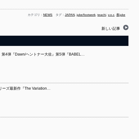
カテゴリ：
NEWS
タグ：
JAPAN
,
juke/footwork
,
teachi
,
v.o.c
,
夜juke
新しい記事
N』第4弾『Dawn/ヘントナー大佐』第5弾『BABEL…
シリーズ最新作『The Variation…