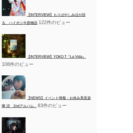
【INTERVIEW】もりばやしみほが語
122件のビュー
る、ハイポジ今昔物語
【INTERVIEW】YOKO.T『La Vida』
108件のビュー
【NEWS】イベント情報：お休み系音楽
83件のビュー
隊 沼　2ndアルバム...