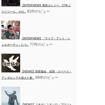
【INTERVIEW】黒色エレジー、27年ぶ
82件のビュー
りリリース。その...
【INTERVIEW】『ライブ・アット・シ
77件のビュー
ェルガーデン』につ...
【NEWS】現世協会　佐田・スペース・
69件のビュー
アンダルシアを加えた新...
【NEWS】ユキナによるソロ・プロジェ