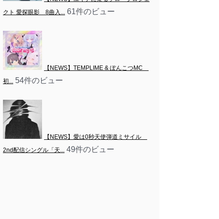
61件のビュー
クト 愛探眼影　8曲入...
【NEWS】TEMPLIME & ぽんこつMC　
54件のビュー
初...
【NEWS】愛は0秒天使弾道ミサイル　
49件のビュー
2nd配信シングル「天...