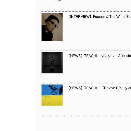
【INTERVIEW】Fugenn & The White Ele
【NEWS】TEACHI シングル「After stor
【NEWS】TEACHI 『Revive EP』をv