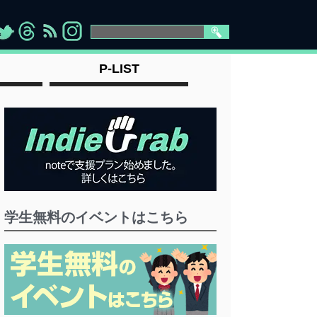
>
">
">
" >
P-LIST
学生無料のイベントはこちら