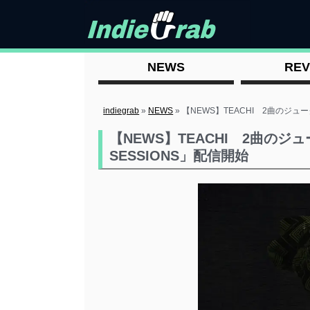
NEWS
REV
indiegrab
»
NEWS
»
【NEWS】TEACHI 2曲のジュ
【NEWS】TEACHI 2曲のジ
SESSIONS」配信開始