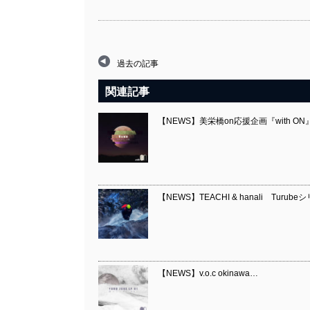
過去の記事
関連記事
【NEWS】美栄橋on応援企画『with O
【NEWS】TEACHI & hanali Turube
【NEWS】v.o.c okinawa…