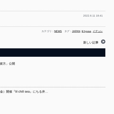
2022.6.11 18:41
カテゴリ：
NEWS
タグ：
JAPAN
,
lil hyvaa
,
イデュレ
新しい記事
霧の彼方」公開
開催『lil chill sea』にちる井…