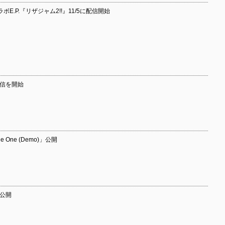
nci コラボE.P.『リザジャム2!!』11/5に配信開始
配信を開始
 One (Demo)」公開
を公開