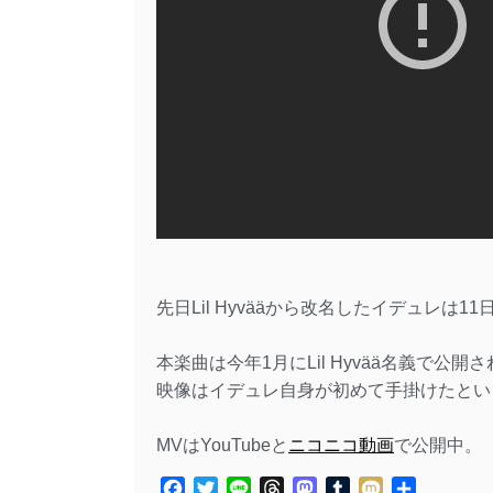
先日Lil Hyvääから改名したイデュレは
本楽曲は今年1月にLil Hyvää名義で公開
映像はイデュレ自身が初めて手掛けたとい
MVはYouTubeと
ニコニコ動画
で公開中。
Facebook
Twitter
Line
Threads
Mastodon
Tumblr
Mixi
共