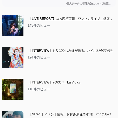
【LIVE REPORT】ぶっ恋呂百花　ワンマンライブ「楯突...
143件のビュー
【INTERVIEW】もりばやしみほが語る、ハイポジ今昔物語
124件のビュー
【INTERVIEW】YOKO.T『La Vida』
110件のビュー
【NEWS】イベント情報：お休み系音楽隊 沼　2ndアルバ