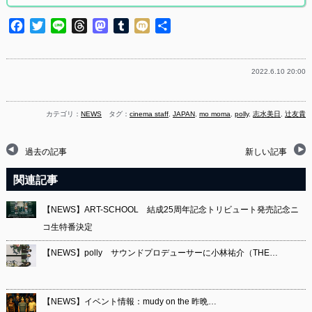
Facebook
Twitter
Line
Threads
Mastodon
Tumblr
Mixi
共
有
2022.6.10 20:00
カテゴリ：
NEWS
タグ：
cinema staff
,
JAPAN
,
mo moma
,
polly
,
志水美日
,
辻友貴
過去の記事
新しい記事
関連記事
【NEWS】ART-SCHOOL 結成25周年記念トリビュート発売記念ニ
コ生特番決定
【NEWS】polly サウンドプロデューサーに小林祐介（THE…
【NEWS】イベント情報：mudy on the 昨晩…