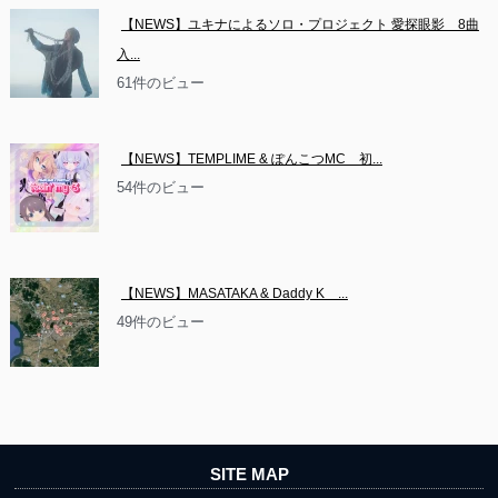
【NEWS】ユキナによるソロ・プロジェクト 愛探眼影　8曲
入...
61件のビュー
【NEWS】TEMPLIME & ぽんこつMC　初...
54件のビュー
【NEWS】MASATAKA & Daddy K　...
49件のビュー
SITE MAP