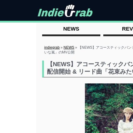
NEWS
REV
indiegrab
»
NEWS
»
【NEWS】アコースティックバンド 
いな嵐」のMV公開
【NEWS】アコースティックバンド 
配信開始 & リード曲「花束み