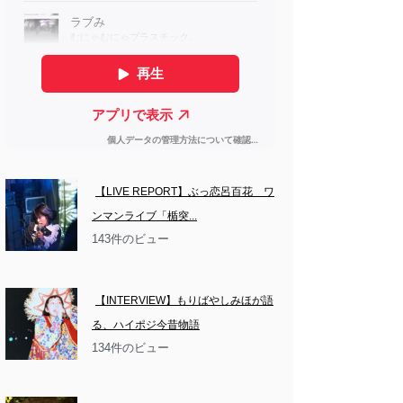
【LIVE REPORT】ぶっ恋呂百花　ワ
ンマンライブ「楯突...
143件のビュー
【INTERVIEW】もりばやしみほが語
る、ハイポジ今昔物語
134件のビュー