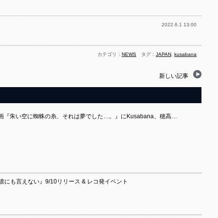
2022.6.1 13:00
カテゴリ：
NEWS
タグ：
JAPAN
,
kusabana
新しい記事
画『朱い空に蜘蛛の糸、それは夢でした…。』にKusabana、穂高…
ム『誰にも言えない』9/10リリース & レコ発イベント