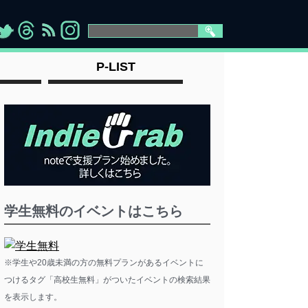
>
">
">
" >
P-LIST
学生無料のイベントはこちら
※学生や20歳未満の方の無料プランがあるイベントに
つけるタグ「高校生無料」がついたイベントの検索結果
を表示します。