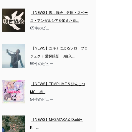
【NEWS】現世協会　佐田・スペー
ス・アンダルシアを加えた新...
65件のビュー
【NEWS】ユキナによるソロ・プロ
ジェクト 愛探眼影　8曲入...
59件のビュー
【NEWS】TEMPLIME & ぽんこつ
MC　初...
54件のビュー
【NEWS】MASATAKA & Daddy 
K　...