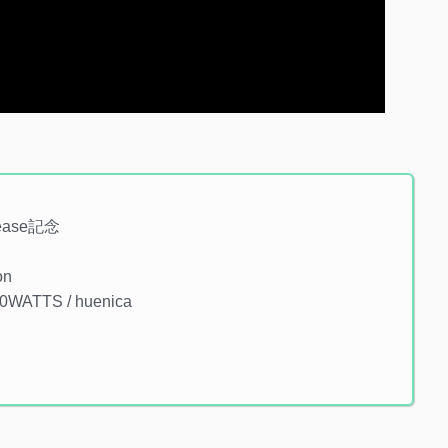
lease記念
on
ATTS / huenica