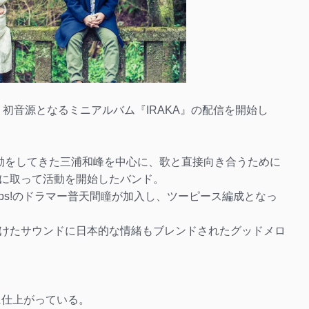
日、初音源となるミニアルバム『IRAKA』の配信を開始し
で活動をしてきた三浦和峰を中心に、歌と直接向き合うために
に取って活動を開始したバンド。
Oops!のドラマー普天間瞳が加入し、ツーピース編成となっ
けたサウンドに日本的な情緒もブレンドされたグッドメロ
。
に仕上がっている。