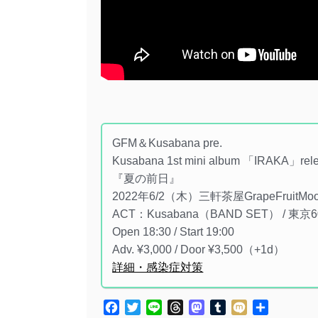
GFM＆Kusabana pre.
Kusabana 1st mini album 「IRAKA」re
『夏の前日』
2022年6/2（木）三軒茶屋GrapeFruitMo
ACT：Kusabana（BAND SET） / 東京60W
Open 18:30 / Start 19:00
Adv. ¥3,000 / Door ¥3,500（+1d）
詳細・感染症対策
Facebook
Twitter
Line
Threads
Mastodon
Tumblr
Mixi
共