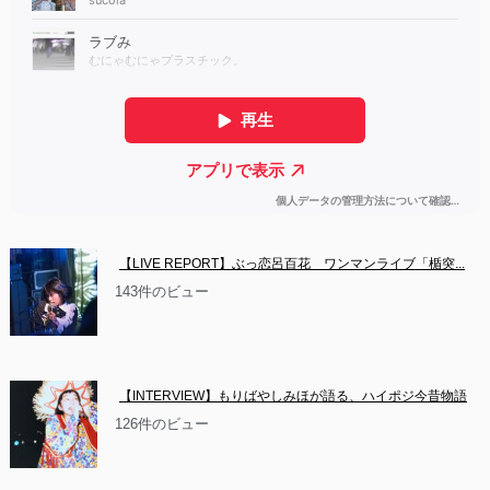
【LIVE REPORT】ぶっ恋呂百花　ワンマンライブ「楯突...
143件のビュー
【INTERVIEW】もりばやしみほが語る、ハイポジ今昔物語
126件のビュー