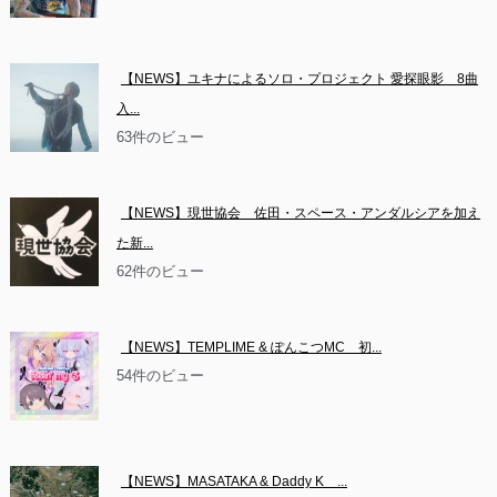
【NEWS】ユキナによるソロ・プロジェクト 愛探眼影　8曲
入...
63件のビュー
【NEWS】現世協会　佐田・スペース・アンダルシアを加え
た新...
62件のビュー
【NEWS】TEMPLIME & ぽんこつMC　初...
54件のビュー
【NEWS】MASATAKA & Daddy K　...