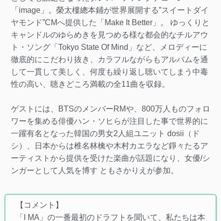
「image」。榮太樓總本鋪が世界展開する”スイートダイ
ヤモンド”CMへ提供した「Make It Better」。 ゆっくりと
キャンドルのゆらめきを見つめる様な都会的なチルアウ
ト・ソング「Tokyo State Of Mind」など、メロディーに
徹底的にこだわり抜き、カラフルながらもアルバムを通
して一貫して美しく、何度も繰り返し聴いてしまう中毒
性の高い、聴きどころ満載の全11曲を収録。
ゲストには、BTSのメンバーRMや、800万人ものフォロ
ワーを集める俳優ハン・ソヒらが注目した事で世界的に
一躍有名となった韓国の男女2人組ユニット dosii（ド
シ）、日本からは椎名林檎や木村カエラなど錚々たるア
ーティストから提供を受けた楽曲が話題になり、女優/シ
ンガーとして人気を博す ともさかりえが参加。
【コメント】
「I MA」の一番最初のドラフトを聞いて、私たちは本