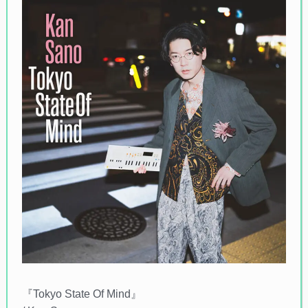
『Tokyo State Of Mind』