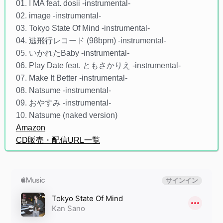
01. I MA feat. dosii -instrumental-
02. image -instrumental-
03. Tokyo State Of Mind -instrumental-
04. 逃飛行レコード (98bpm) -instrumental-
05. いかれたBaby -instrumental-
06. Play Date feat. ともさかりえ -instrumental-
07. Make It Better -instrumental-
08. Natsume -instrumental-
09. おやすみ -instrumental-
10. Natsume (naked version)
Amazon
CD販売・配信URL一覧