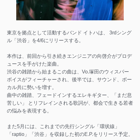
東京を拠点として活動するバンド イトハは、 3rdシング
ル「渋谷」を4/6にリリースする。
本作は、前回から引き続きエンジニアの向啓介がプロデ
ュースを手がけた楽曲。
渋谷の雑踏から始まるこの曲は、Vo.塚田のウィスパー
ボイスがフィーチャーされ、後半では、サウンド、ボー
カル共に勢いを増す。
曲中の雑踏、フェードインするエレキギター、「まだ息
苦しい」 とリフレインされる歌詞が、都会で生きる若者
の悩みを表現する。
また5月には、これまでの先行シングル「環状線」
「raptio」「渋谷」を収録した初のE.P.をリリース予定。