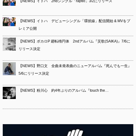
【NEWS】イトハ 2ndシングル「raptio」3/2にリリース
【NEWS】イトハ デビューシングル「環状線」配信開始 & MVをプ
レミア公開
【NEWS】ボカロP 廻転楕円体 2ndアルバム『災歌(SAIKA)』7/6に
リリース決定
【NEWS】野口文 全曲未発表曲のニューアルバム『死んでも一生』
5/6にリリース決定
【NEWS】粉川心 約4年ぶりのアルバム『touch the…