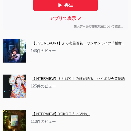
【LIVE REPORT】ぶっ恋呂百花　ワンマンライブ「楯突...
143件のビュー
【INTERVIEW】もりばやしみほが語る、ハイポジ今昔物語
125件のビュー
【INTERVIEW】YOKO.T『La Vida』
110件のビュー