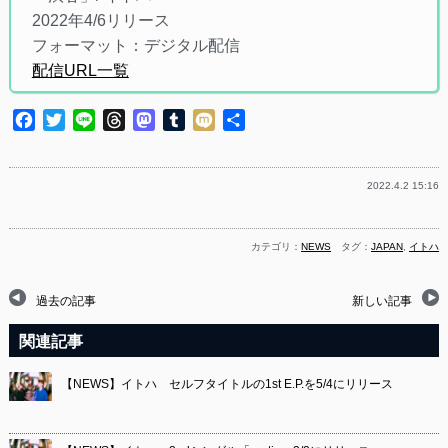
2022年4/6リリース
フォーマット：デジタル配信
配信URL一覧
Facebook
Twitter
Line
Threads
Mastodon
Tumblr
Mixi
共
有
2022.4.2 15:16
カテゴリ：
NEWS
タグ：
JAPAN
,
イトハ
過去の記事
新しい記事
関連記事
【NEWS】イトハ セルフタイトルの1st E.P.を5/4にリリース