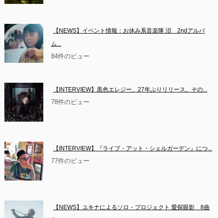
【NEWS】イベント情報：お休み系音楽隊 沼　2ndアルバ
ム...
84件のビュー
【INTERVIEW】黒色エレジー、27年ぶりリリース。その...
78件のビュー
【INTERVIEW】『ライブ・アット・シェルガーデン』につ...
77件のビュー
【NEWS】ユキナによるソロ・プロジェクト 愛探眼影　8曲