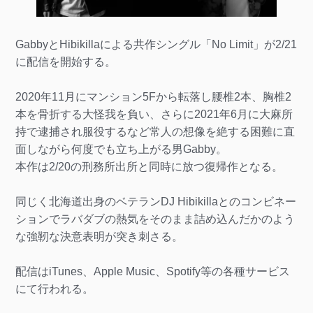
GabbyとHibikillaによる共作シングル「No Limit」が2/21
に配信を開始する。
2020年11月にマンション5Fから転落し腰椎2本、胸椎2
本を骨折する大怪我を負い、さらに2021年6月に大麻所
持で逮捕され服役するなど常人の想像を絶する困難に直
面しながら何度でも立ち上がる男Gabby。
本作は2/20の刑務所出所と同時に放つ復帰作となる。
同じく北海道出身のベテランDJ Hibikillaとのコンビネー
ションでラバダブの熱気をそのまま詰め込んだかのよう
な強靭な決意表明が突き刺さる。
配信はiTunes、Apple Music、Spotify等の各種サービス
にて行われる。