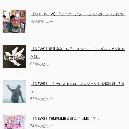
【INTERVIEW】『ライブ・アット・シェルガーデン』につ...
78件のビュー
【NEWS】現世協会　佐田・スペース・アンダルシアを加え
た新...
63件のビュー
【NEWS】ユキナによるソロ・プロジェクト 愛探眼影　8曲
入...
62件のビュー
【NEWS】TEMPLIME & ぽんこつMC　初...
54件のビュー