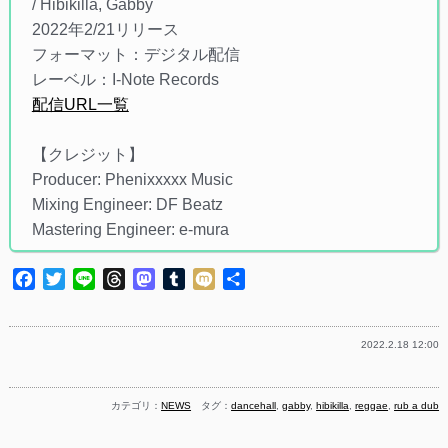
/ Hibikilla, Gabby
2022年2/21リリース
フォーマット：デジタル配信
レーベル：I-Note Records
配信URL一覧
【クレジット】
Producer: Phenixxxxx Music
Mixing Engineer: DF Beatz
Mastering Engineer: e-mura
Facebook
Twitter
Line
Threads
Mastodon
Tumblr
Mixi
共
有
2022.2.18 12:00
カテゴリ：
NEWS
タグ：
dancehall
,
gabby
,
hibikilla
,
reggae
,
rub a dub