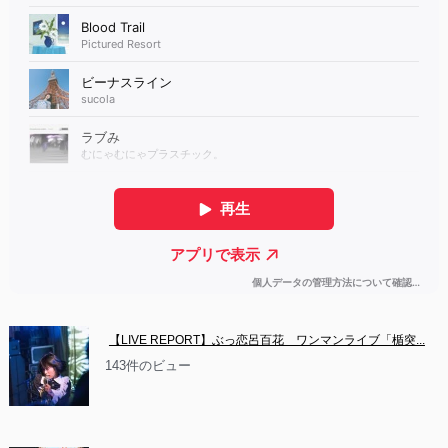
【LIVE REPORT】ぶっ恋呂百花　ワンマンライブ「楯突...
143件のビュー