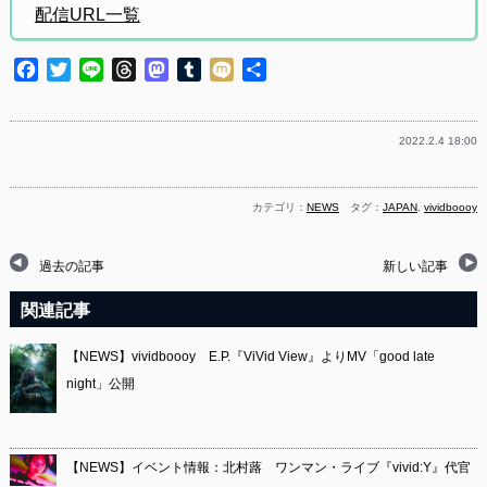
配信URL一覧
Facebook
Twitter
Line
Threads
Mastodon
Tumblr
Mixi
共
有
2022.2.4 18:00
カテゴリ：
NEWS
タグ：
JAPAN
,
vividboooy
過去の記事
新しい記事
関連記事
【NEWS】vividboooy E.P.『ViVid View』よりMV「good late
night」公開
【NEWS】イベント情報：北村蕗 ワンマン・ライブ『vivid:Y』代官