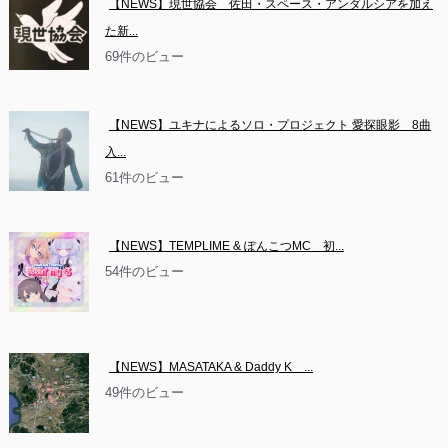
【NEWS】現世協会　佐田・スペース・アンダルシアを加え
た新...
69件のビュー
【NEWS】ユキナによるソロ・プロジェクト 愛探眼影　8曲
入...
61件のビュー
【NEWS】TEMPLIME & ぽんこつMC　初...
54件のビュー
【NEWS】MASATAKA & Daddy K　...
49件のビュー