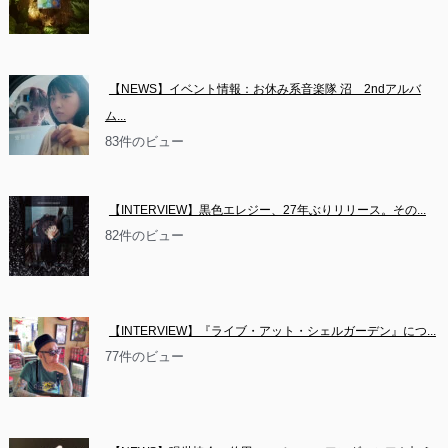
【NEWS】イベント情報：お休み系音楽隊 沼　2ndアルバ
ム...
83件のビュー
【INTERVIEW】黒色エレジー、27年ぶりリリース。その...
82件のビュー
【INTERVIEW】『ライブ・アット・シェルガーデン』につ...
77件のビュー