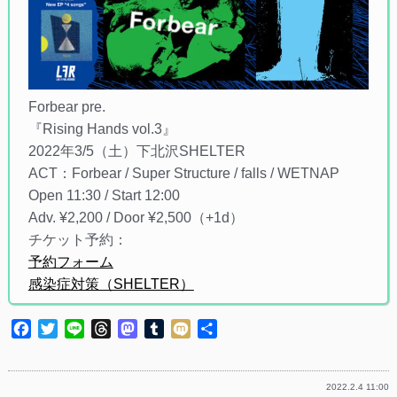
Forbear pre.
『Rising Hands vol.3』
2022年3/5（土）下北沢SHELTER
ACT：Forbear / Super Structure / falls / WETNAP
Open 11:30 / Start 12:00
Adv. ¥2,200 / Door ¥2,500（+1d）
チケット予約：
予約フォーム
感染症対策（SHELTER）
Facebook
Twitter
Line
Threads
Mastodon
Tumblr
Mixi
共
有
2022.2.4 11:00