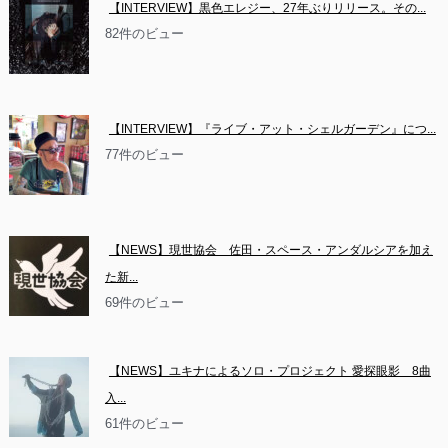
【INTERVIEW】黒色エレジー、27年ぶりリリース。その...
82件のビュー
【INTERVIEW】『ライブ・アット・シェルガーデン』につ...
77件のビュー
【NEWS】現世協会　佐田・スペース・アンダルシアを加え
た新...
69件のビュー
【NEWS】ユキナによるソロ・プロジェクト 愛探眼影　8曲
入...
61件のビュー