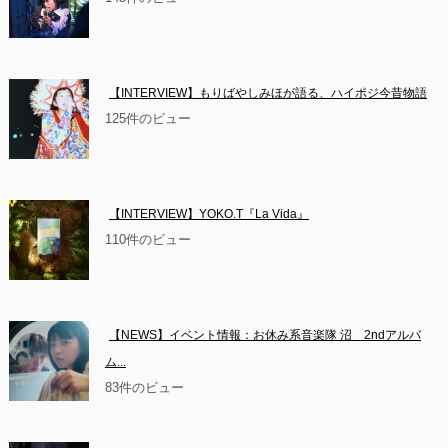
【INTERVIEW】もりばやしみほが語る、ハイポジ今昔物語
125件のビュー
【INTERVIEW】YOKO.T『La Vida』
110件のビュー
【NEWS】イベント情報：お休み系音楽隊 沼　2ndアルバ
ム...
83件のビュー