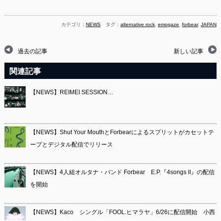
カテゴリ：
NEWS
タグ：
alternative rock
,
emogaze
,
forbear
,
JAPAN
過去の記事
新しい記事
関連記事
【NEWS】REIMEI SESSION…
【NEWS】Shut Your MouthとForbearによるスプリットがカセットテ
ープとデジタル配信でリリース
【NEWS】4人組オルタナ・バンド Forbear E.P.『4songs II』の配信
を開始
【NEWS】Kaco シングル「FOOL.ヒマラヤ」6/26に配信開始 小西