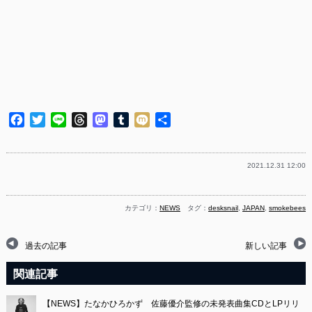
Facebook
Twitter
Line
Threads
Mastodon
Tumblr
Mixi
共
有
2021.12.31 12:00
カテゴリ：
NEWS
タグ：
desksnail
,
JAPAN
,
smokebees
過去の記事
新しい記事
関連記事
【NEWS】たなかひろかず 佐藤優介監修の未発表曲集CDとLPリリ