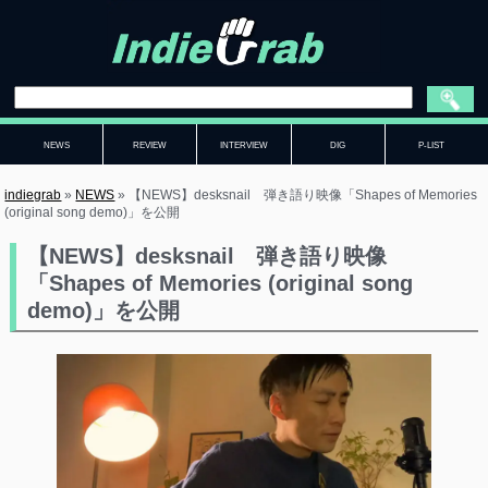
NEWS
REVIEW
INTERVIEW
DIG
P-LIST
indiegrab
»
NEWS
»
【NEWS】desksnail 弾き語り映像「Shapes of Memories
(original song demo)」を公開
【NEWS】desksnail 弾き語り映像
「Shapes of Memories (original song
demo)」を公開