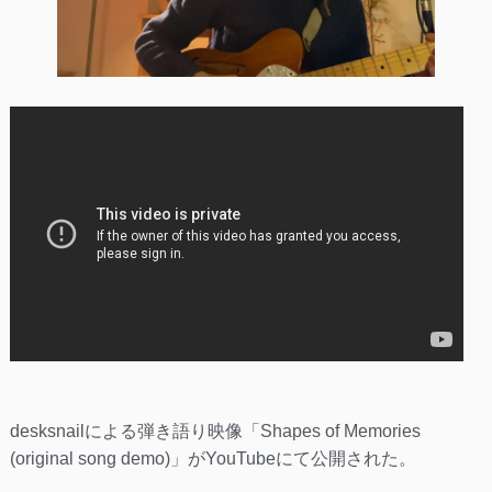
desksnailによる弾き語り映像「Shapes of Memories
(original song demo)」がYouTubeにて公開された。