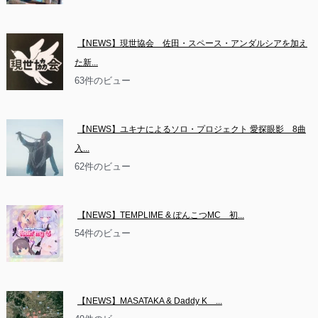
【NEWS】現世協会　佐田・スペース・アンダルシアを加え
た新...
63件のビュー
【NEWS】ユキナによるソロ・プロジェクト 愛探眼影　8曲
入...
62件のビュー
【NEWS】TEMPLIME & ぽんこつMC　初...
54件のビュー
【NEWS】MASATAKA & Daddy K　...