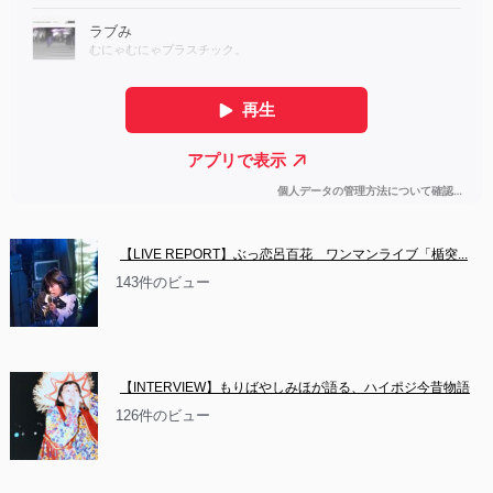
【LIVE REPORT】ぶっ恋呂百花　ワンマンライブ「楯突...
143件のビュー
【INTERVIEW】もりばやしみほが語る、ハイポジ今昔物語
126件のビュー