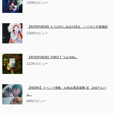
143件のビュー
【INTERVIEW】もりばやしみほが語る、ハイポジ今昔物語
126件のビュー
【INTERVIEW】YOKO.T『La Vida』
112件のビュー
【NEWS】イベント情報：お休み系音楽隊 沼　2ndアルバ
ム...
84件のビュー