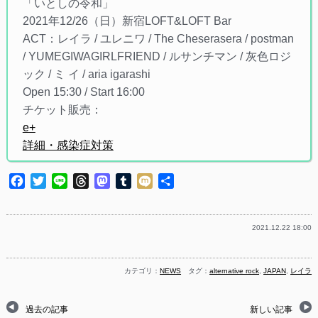
「いとしの令和」
2021年12/26（日）新宿LOFT&LOFT Bar
ACT：レイラ / ユレニワ / The Cheserasera / postman
/ YUMEGIWAGIRLFRIEND / ルサンチマン / 灰色ロジ
ック / ミ イ / aria igarashi
Open 15:30 / Start 16:00
チケット販売：
e+
詳細・感染症対策
Facebook
Twitter
Line
Threads
Mastodon
Tumblr
Mixi
共
有
2021.12.22 18:00
カテゴリ：
NEWS
タグ：
alternative rock
,
JAPAN
,
レイラ
過去の記事
新しい記事