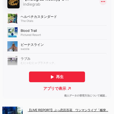
【LIVE REPORT】ぶっ恋呂百花　ワンマンライブ「楯突...