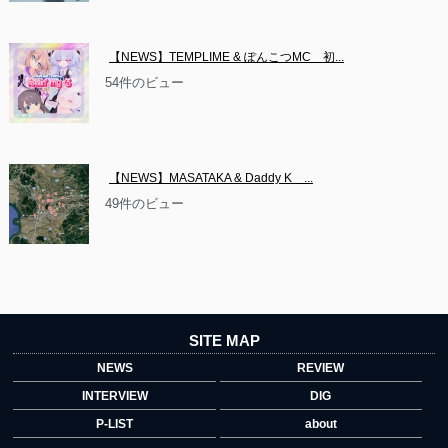
【NEWS】TEMPLIME & ぽんこつMC　初...
54件のビュー
【NEWS】MASATAKA & Daddy K　...
49件のビュー
SITE MAP
NEWS
REVIEW
INTERVIEW
DIG
P-LIST
about