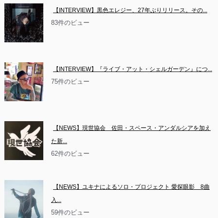
【INTERVIEW】黒色エレジー、27年ぶりリリース。その...
83件のビュー
【INTERVIEW】『ライブ・アット・シェルガーデン』につ...
75件のビュー
【NEWS】現世協会　佐田・スペース・アンダルシアを加え
た新...
62件のビュー
【NEWS】ユキナによるソロ・プロジェクト 愛探眼影　8曲
入...
59件のビュー