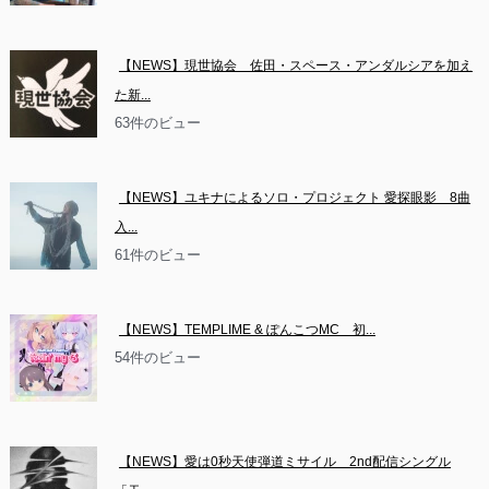
【NEWS】現世協会　佐田・スペース・アンダルシアを加え
た新...
63件のビュー
【NEWS】ユキナによるソロ・プロジェクト 愛探眼影　8曲
入...
61件のビュー
【NEWS】TEMPLIME & ぽんこつMC　初...
54件のビュー
【NEWS】愛は0秒天使弾道ミサイル　2nd配信シングル