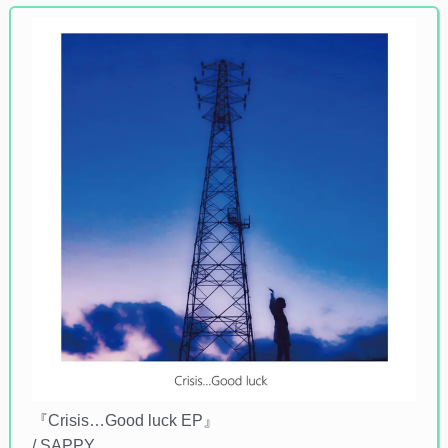
『Crisis…Good luck EP』
/ SAPPY