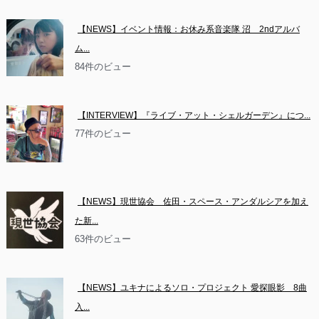
【NEWS】イベント情報：お休み系音楽隊 沼　2ndアルバ
ム...
84件のビュー
【INTERVIEW】『ライブ・アット・シェルガーデン』につ...
77件のビュー
【NEWS】現世協会　佐田・スペース・アンダルシアを加え
た新...
63件のビュー
【NEWS】ユキナによるソロ・プロジェクト 愛探眼影　8曲
入...