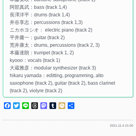
阿部真武：bass (track 1,4)
長澤洋平：drums (track 1,4)
井谷享志：percussions (track 1,3)
ニカホヨシオ： electric piano (track 2)
平井庸一：guitar (track 2)
荒井康太：drums, percussions (track 2, 3)
本藤達朗：trumpet (track 1, 2)
kyooo：vocals (track 1)
大蔵雅彦：modular synthesizer (track 3)
hikaru yamada：editting, programming, alto
saxophone (track 2), guitar (track 2), bass clarinet
(track 2), violyre (track 2)
Facebook
Twitter
Line
Threads
Mastodon
Tumblr
Mixi
共
有
2021.11.4 21:00