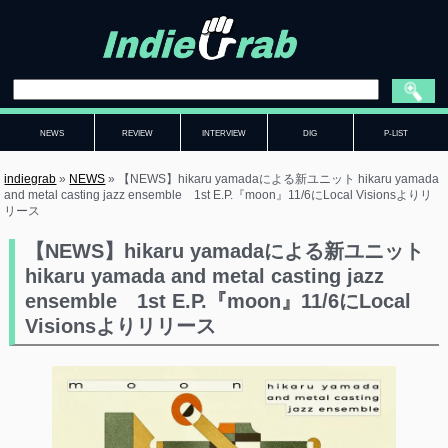
NEWS
REVIEW
INTERVIEW
DIG
P-LIST
indiegrab
»
NEWS
»
【NEWS】hikaru yamadaによる新ユニット hikaru yamada
and metal casting jazz ensemble 1st E.P.『moon』11/6にLocal Visionsよりリ
リース
【NEWS】hikaru yamadaによる新ユニット
hikaru yamada and metal casting jazz
ensemble 1st E.P.『moon』11/6にLocal
Visionsよりリリース