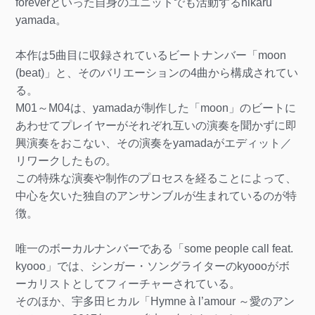
foreverといった自身のユニットでも活動するhikaru
yamada。
本作は5曲目に収録されているビートナンバー「moon
(beat)」と、そのバリエーションの4曲から構成されてい
る。
M01～M04は、yamadaが制作した「moon」のビートに
あわせてプレイヤーがそれぞれ互いの演奏を聞かずに即
興演奏をおこない、その演奏をyamadaがエディット／
リワークしたもの。
この特殊な演奏や制作のプロセスを経ることによって、
中心を欠いた独自のアンサンブルが生まれているのが特
徴。
唯一のボーカルナンバーである「some people call feat.
kyooo」では、シンガー・ソングライターのkyoooがボ
ーカリストとしてフィーチャーされている。
そのほか、宇多田ヒカル「Hymne à l’amour ～愛のアン