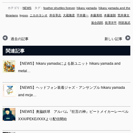
カテゴリ：
NEWS
タグ：
feather shuttles forever
,
hikaru yamada
,
hikaru yamada and the
librarians
,
kyooo
,
ニカホヨシオ
,
井谷享志
,
大蔵雅彦
,
平井庸一
,
本藤美咲
,
本藤達朗
,
荒井康太
,
落合四郎
,
長澤洋平
,
阿部真武
過去の記事
新しい記事
関連記事
【NEWS】hikaru yamadaによる新ユニット hikaru yamada and
metal…
【NEWS】ヘッドフォン装着ジャズ・アンサンブル hikaru yamada
and mcje…
【NEWS】奥脇鉄球 アルバム『狂言の神』ビートメイカーレーベル
XXX//PEKE//XXXより配信開始