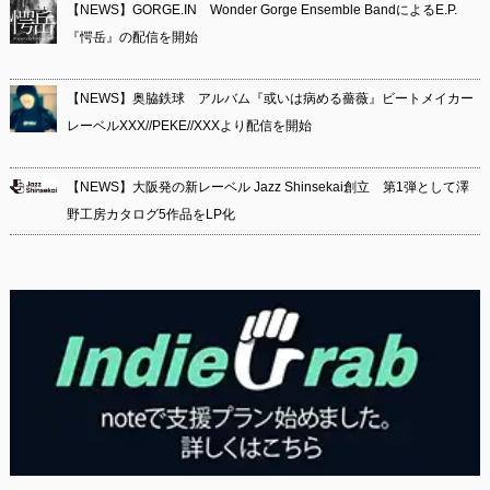
【NEWS】GORGE.IN Wonder Gorge Ensemble BandによるE.P.
『愕岳』の配信を開始
【NEWS】奥脇鉄球 アルバム『或いは病める薔薇』ビートメイカー
レーベルXXX//PEKE//XXXより配信を開始
【NEWS】大阪発の新レーベル Jazz Shinsekai創立 第1弾として澤
野工房カタログ5作品をLP化