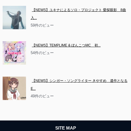
【NEWS】ユキナによるソロ・プロジェクト 愛探眼影　8曲
入...
59件のビュー
【NEWS】TEMPLIME & ぽんこつMC　初...
54件のビュー
【NEWS】シンガー・ソングライター きやすめ　遺作となる
E...
49件のビュー
SITE MAP