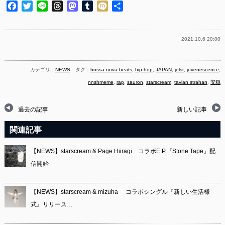
Facebook
Twitter
Line
Threads
Mastodon
Tumblr
Mixi
共
有
2021.10.6 20:00
カテゴリ：
NEWS
タグ：
bossa nova beats
,
hip hop
,
JAPAN
,
jolst
,
juvenescence
,
nnshmeme
,
rap
,
sauron
,
starscream
,
tavian strahan
,
安穏
過去の記事
新しい記事
関連記事
【NEWS】starscream & Page Hiiragi コラボE.P.『Stone Tape』配
信開始
【NEWS】starscream & mizuha コラボシングル『新しい生活様
式』リリース…