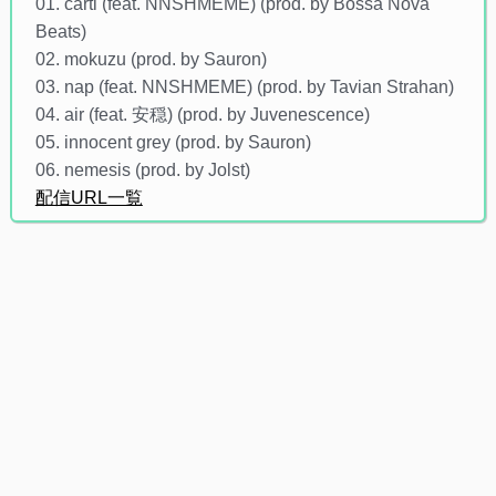
01. carti (feat. NNSHMEME) (prod. by Bossa Nova
Beats)
02. mokuzu (prod. by Sauron)
03. nap (feat. NNSHMEME) (prod. by Tavian Strahan)
04. air (feat. 安穏) (prod. by Juvenescence)
05. innocent grey (prod. by Sauron)
06. nemesis (prod. by Jolst)
配信URL一覧