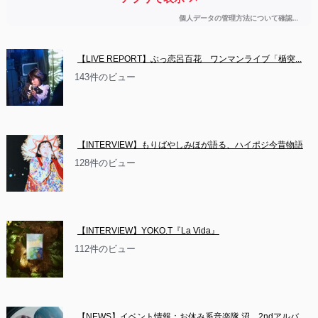
【LIVE REPORT】ぶっ恋呂百花　ワンマンライブ「楯突...
143件のビュー
【INTERVIEW】もりばやしみほが語る、ハイポジ今昔物語
128件のビュー
【INTERVIEW】YOKO.T『La Vida』
112件のビュー
【NEWS】イベント情報：お休み系音楽隊 沼　2ndアルバ